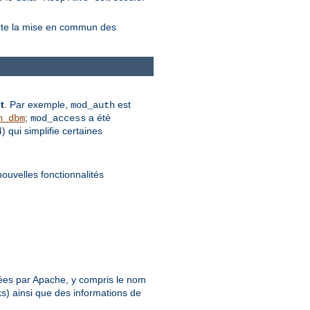
orte la mise en commun des
t
. Par exemple,
est
mod_auth
;
a été
n_dbm
mod_access
qui simplifie certaines
nouvelles fonctionnalités
.
rétées par Apache, y compris le nom
ks) ainsi que des informations de