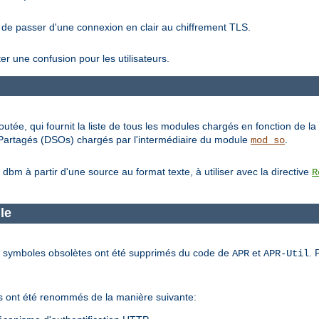
 de passer d'une connexion en clair au chiffrement TLS.
ter une confusion pour les utilisateurs.
outée, qui fournit la liste de tous les modules chargés en fonction de la 
s Partagés (DSOs) chargés par l'intermédiaire du module
.
mod_so
m à partir d'une source au format texte, à utiliser avec la directive
R
le
 et symboles obsolètes ont été supprimés du code de
et
. 
APR
APR-Util
rés ont été renommés de la manière suivante: