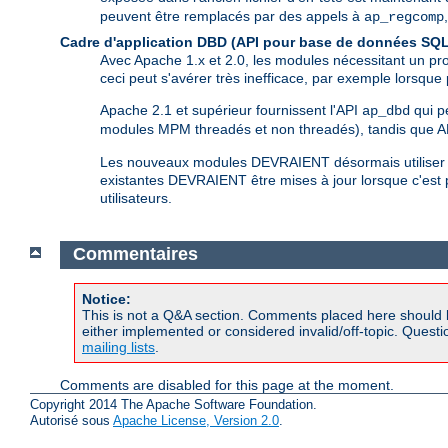
peuvent être remplacés par des appels à
ap_regcomp
Cadre d'application DBD (API pour base de données SQL
Avec Apache 1.x et 2.0, les modules nécessitant un pr
ceci peut s'avérer très inefficace, par exemple lorsqu
Apache 2.1 et supérieur fournissent l'API
qui p
ap_dbd
modules MPM threadés et non threadés), tandis que AP
Les nouveaux modules DEVRAIENT désormais utiliser c
existantes DEVRAIENT être mises à jour lorsque c'est
utilisateurs.
Commentaires
Notice:
This is not a Q&A section. Comments placed here should 
either implemented or considered invalid/off-topic. Ques
mailing lists
.
Comments are disabled for this page at the moment.
Copyright 2014 The Apache Software Foundation.
Autorisé sous
Apache License, Version 2.0
.