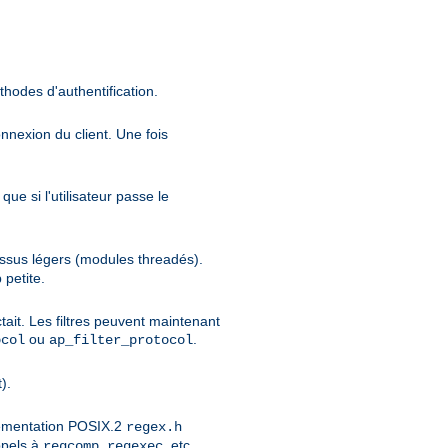
thodes d'authentification.
onnexion du client. Une fois
ue si l'utilisateur passe le
cessus légers (modules threadés).
 petite.
tait. Les filtres peuvent maintenant
ou
.
ocol
ap_filter_protocol
).
lémentation POSIX.2
regex.h
ppels à
,
, etc...
regcomp
regexec