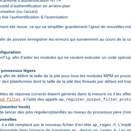
canisme d'authentification HTTP
sitif d'authentification en arrière-plan
risation (ou l'accès)
ois l'authentification & l'autorisation
ent été revue, ce qui va simplifier grandement l'ajout de nouvelles mé
 afin de pouvoir enregistrer les erreurs qui surviennent au cours de la c
nfiguration
, afin d'aider les modules qui ne veulent exécuter un code spécial q
onfig
n processus légers
afin de définir la taille de la pile pour tous les modules MPM en pro
e
des plateformes dont la taille de la pile des threads par défaut est trop
têtes de réponse corrects étaient générés dans la mesure où il les affec
, à l'aide des appels
od_filter
ap_register_output_filter_prot
 (monitor hook)
 lancer des jobs réguliers/planifiés au niveau du processus père (root
ionnelles
; il a été remplacé par le nouveau fichier d'en-tête
. L'imp
ap_regex.h
nt disponible dans l'espace de nommage
depuis
. Les a
ap_
ap_regex.h