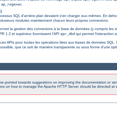
,
.
ap_regexec
)
ocessus SQL d'arrière-plan devaient s'en charger eux-mêmes. En dehors 
e plusieurs modules maintiennent chacun leurs propres connexions.
ermet la gestion des connexions à la base de données (y compris les st
R 1.2 et supérieur fournissent l'API
qui permet l'interaction 
apr_dbd
es APIs pour toutes les opérations liées aux bases de données SQL. 
 possible, que ce soit de manière transparente ou sous forme d'une o
be pointed towards suggestions on improving the documentation or ser
tions on how to manage the Apache HTTP Server should be directed at e