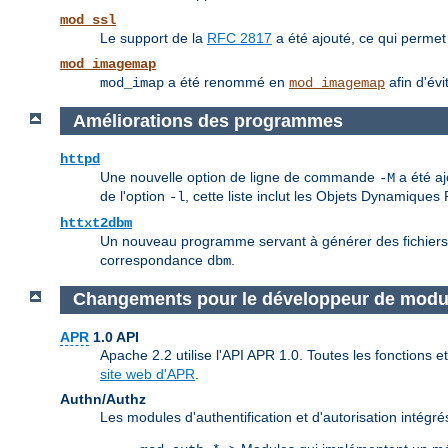
mod_ssl
Le support de la
RFC 2817
a été ajouté, ce qui permet
mod_imagemap
a été renommé en
afin d'évi
mod_imap
mod_imagemap
Améliorations des programmes
httpd
Une nouvelle option de ligne de commande
a été aj
-M
de l'option
, cette liste inclut les Objets Dynamique
-l
httxt2dbm
Un nouveau programme servant à générer des fichiers db
correspondance
.
dbm
Changements pour le développeur de modu
APR
1.0 API
Apache 2.2 utilise l'API APR 1.0. Toutes les fonctions
site web d'APR
.
Authn/Authz
Les modules d'authentification et d'autorisation intég