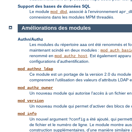
Support des bases de données SQL
Le module
, associé à l'environnement
mod_dbd
apr_d
connexions dans les modules MPM threadés.
Améliorations des modules
Authn/Authz
Les modules du répertoire aaa ont été renommés et fou
maintenant scindé en deux modules :
mod_auth_basi
renommé en
. Est également apparu 
mod_authz_host
configurations d'authentification.
mod_authnz_ldap
Ce module est un portage de la version 2.0 du modul
comprennent l'utilisation des valeurs d'attributs LDAP 
mod_authz_owner
Un nouveau module qui autorise l'accès à un fichier en 
mod_version
Un nouveau module qui permet d'activer des blocs de co
mod_info
Un nouvel argument
a été ajouté, qui permett
?config
de fichier et le numéro de ligne. Le module montre aus
construction supplémentaires, d'une manière similaire