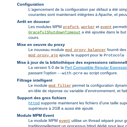
Configuration
L'agencement de la configuration par défaut a été simpli
courantes sont maintenant intégrées à Apache, et peuve
Arrêt en douceur
Les modules MPM
,
et
permette
prefork
worker
event
a été ajoutée dans le but 
GracefulShutdownTimeout
cours.
Mise en oeuvre du proxy
Le nouveau module
fournit des
mod_proxy_balancer
ajoute le support pour le
mod_proxy_ajp
Protocole 
Mise à jour de la bibliothèque des expressions rationnel
La version 5.0 de la
Perl Compatible Regular Expressio
passant l'option
au script configure.
--with-pcre
Filtrage intelligent
Le module
permet la configuration dynamiq
mod_filter
en-tête de réponse ou variable d'environnement, et fa
Support des gros fichiers
supporte maintenant les fichiers d'une taille su
httpd
supérieure à 2GB a aussi été ajouté.
Module MPM Event
Le module MPM
utilise un thread séparé pour g
event
traditionnellement un processus httpd dédié pour leur ge