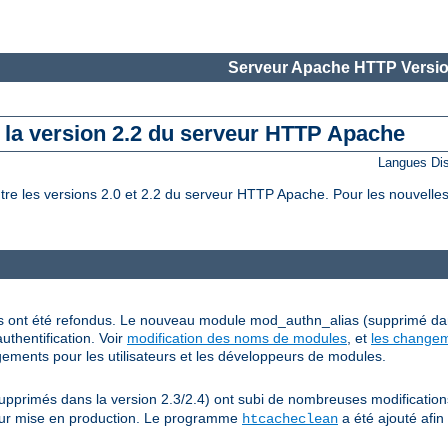
Serveur Apache HTTP Versio
e la version 2.2 du serveur HTTP Apache
Langues Di
 les versions 2.0 et 2.2 du serveur HTTP Apache. Pour les nouvelles 
grés ont été refondus. Le nouveau module mod_authn_alias (supprimé da
uthentification. Voir
modification des noms de modules
, et
les changem
ements pour les utilisateurs et les développeurs de modules.
rimés dans la version 2.3/2.4) ont subi de nombreuses modifications, 
 leur mise en production. Le programme
a été ajouté afin
htcacheclean