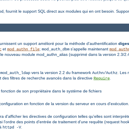
, fournit le support SQL direct aux modules qui en ont besoin. Supp
bd
rnissent un support amélioré pour la méthode d'authentification
diges
et
;
s'appelle maintenant
c
mod_authn_file
mod_auth_dbm
mod_auth
le nouveau module mod_authn_alias (supprimé dans la version 2.3/2.4) 
e
vers la version 2.2 du framework
. Les 
mod_auth_ldap
Authn/Authz
et des filtres de recherche avancés dans la directive
.
Require
fonction de son propriétaire dans le système de fichiers
nfiguration en fonction de la version du serveur en cours d'exécution
ra d'afficher les directives de configuration telles qu'elles sont interp
si l'ordre des points d'entrée de traitement d'une requête (request hoo
 à
.
httpd -V