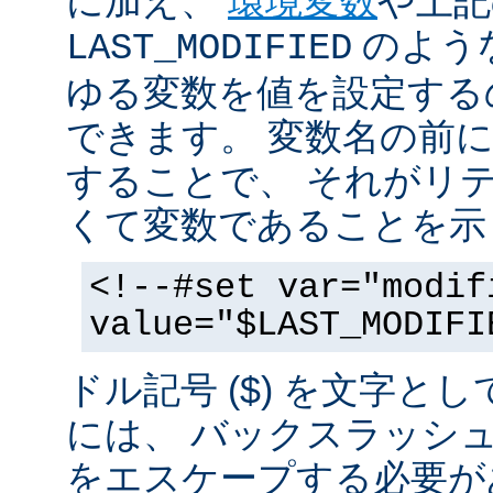
に加え、
環境変数
や上記
のような
LAST_MODIFIED
ゆる変数を値を設定する
できます。 変数名の前にド
することで、 それがリ
くて変数であることを示
<!--#set var="modif
value="$LAST_MODIFI
ドル記号 ($) を文字と
には、 バックスラッシ
をエスケープする必要が