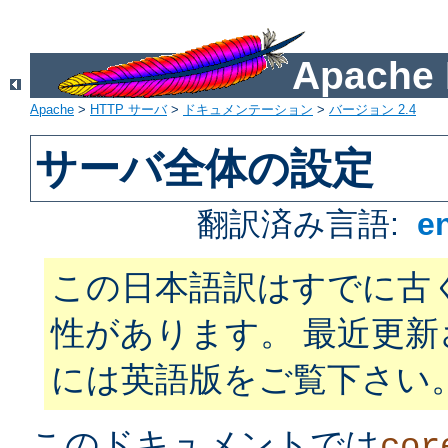
Apach
Apache
>
HTTP サーバ
>
ドキュメンテーション
>
バージョン 2.4
サーバ全体の設定
翻訳済み言語:
e
この日本語訳はすでに古
性があります。 最近更
には英語版をご覧下さい
このドキュメントでは
cor