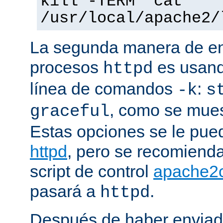
kill -TERM `cat
/usr/local/apache2/
La segunda manera de env
procesos
es usand
httpd
línea de comandos
:
-k
s
, como se mues
graceful
Estas opciones se le pued
httpd
, pero se recomiend
script de control
apache2c
pasará a
.
httpd
Después de haber enviad