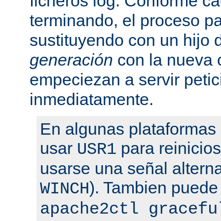
ficheros log. Conforme ca
terminando, el proceso pa
sustituyendo con un hijo
generación
con la nueva 
empeciezan a servir peti
inmediatamente.
En algunas plataformas
usar
para reinicio
USR1
usarse una señal altern
). Tambien puede
WINCH
apache2ctl gracefu