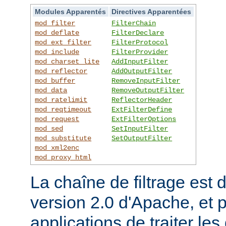
Modules Apparentés
Directives Apparentées
mod_filter
FilterChain
mod_deflate
FilterDeclare
mod_ext_filter
FilterProtocol
mod_include
FilterProvider
mod_charset_lite
AddInputFilter
mod_reflector
AddOutputFilter
mod_buffer
RemoveInputFilter
mod_data
RemoveOutputFilter
mod_ratelimit
ReflectorHeader
mod_reqtimeout
ExtFilterDefine
mod_request
ExtFilterOptions
mod_sed
SetInputFilter
mod_substitute
SetOutputFilter
mod_xml2enc
mod_proxy_html
La chaîne de filtrage est 
version 2.0 d'Apache, et 
applications de traiter le