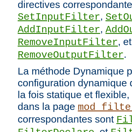
directives correspondante
,
SetInputFilter
SetO
,
AddInputFilter
AddO
, et
RemoveInputFilter
.
RemoveOutputFilter
La méthode Dynamique p
configuration dynamique de
la fois statique et flexibl
dans la page
mod_filte
correspondantes sont
Fi
, et