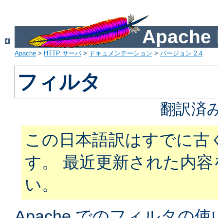
Apach
Apache
>
HTTP サーバ
>
ドキュメンテーション
>
バージョン 2.4
フィルタ
翻訳済
この日本語訳はすでに古
す。 最近更新された内
い。
Apache でのフィルタ