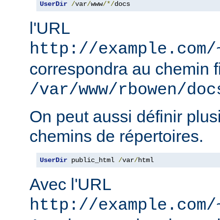
UserDir
/
var
/
www
/*/
docs
l'URL
http://example.com/
correspondra au chemin f
/var/www/rbowen/doc
On peut aussi définir plus
chemins de répertoires.
UserDir
 public_html 
/
var
/
html
Avec l'URL
http://example.com/