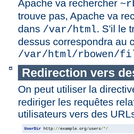
Apache va rechercher
~r
trouve pas, Apache va re
dans
. S'il le
/var/html
dessus correspondra au c
/var/html/rbowen/fi
Redirection vers d
On peut utiliser la directi
rediriger les requêtes rel
utilisateurs vers des URL
UserDir
 http
://
example
.
org
/
users
/*/