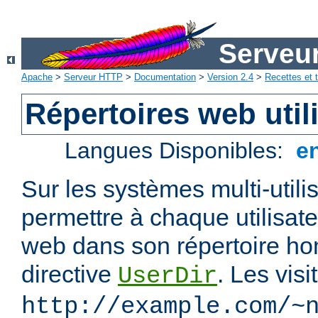
Serveu
Apache
>
Serveur HTTP
>
Documentation
>
Version 2.4
>
Recettes et t
Répertoires web util
Langues Disponibles:
e
Sur les systèmes multi-utili
permettre à chaque utilisate
web dans son répertoire hom
directive
. Les vis
UserDir
http://example.com/~