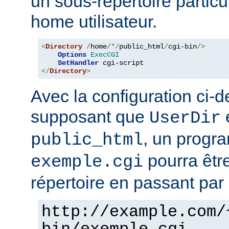
un sous-répertoire particul
home utilisateur.
<
Directory
/
home
/*/
public_html
/
cgi-bin
/>
Options
ExecCGI
SetHandler
</
Directory
>
Avec la configuration ci-d
supposant que
e
UserDir
, un prog
public_html
pourra êtr
exemple.cgi
répertoire en passant par 
http://example.com/