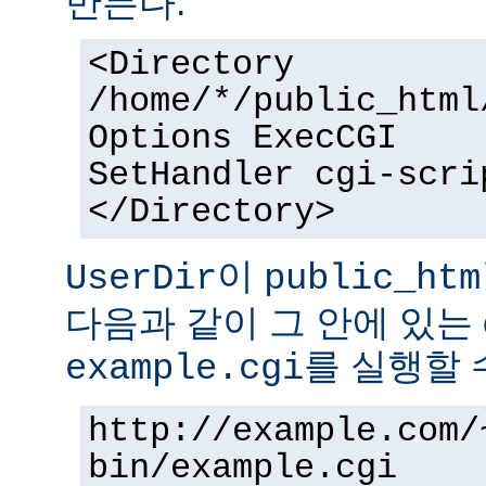
만든다.
<Directory
/home/*/public_html
Options ExecCGI
SetHandler cgi-scri
</Directory>
이
UserDir
public_htm
다음과 같이 그 안에 있는 
를 실행할 
example.cgi
http://example.com/
bin/example.cgi