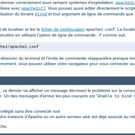
tionner correctement sous certains systèmes d'exploitation.
apache2c
tilisée avec
. Vous pouvez aussi éditer directement le scrip
apache2ctl
lisation du binaire
et tout argument de ligne de commande que v
httpd
de localiser et lire le
fichier de configuration
. La locali
apache2.conf
'exécution en utilisant l'option de ligne de commande
comme suit:
-f
che2/apache2.conf
 dissocier du terminal et l'invite de commande réapparaîtra presque i
 moment, vous pouvez utiliser votre navigateur pour vous connecter au 
t
 ce dernier va afficher un message décrivant le problème sur la consol
r. Un des messages d'erreur les plus courants est "
Unable to bind 
vilégié sans être connecté root
utre instance d'Apache ou un autre serveur web est déjà associé au m
che.