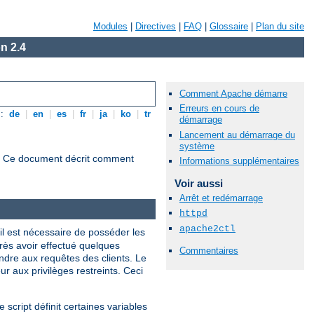
Modules
|
Directives
|
FAQ
|
Glossaire
|
Plan du site
n 2.4
Comment Apache démarre
Erreurs en cours de
s:
de
|
en
|
es
|
fr
|
ja
|
ko
|
tr
démarrage
Lancement au démarrage du
système
s. Ce document décrit comment
Informations supplémentaires
Voir aussi
Arrêt et redémarrage
httpd
apache2ctl
 il est nécessaire de posséder les
près avoir effectué quelques
Commentaires
ndre aux requêtes des clients. Le
ur aux privilèges restreints. Ceci
ce script définit certaines variables