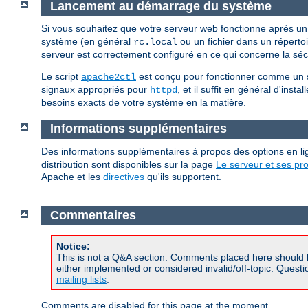
Lancement au démarrage du système
Si vous souhaitez que votre serveur web fonctionne après u
système (en général
ou un fichier dans un réperto
rc.local
serveur est correctement configuré en ce qui concerne la sécur
Le script
est conçu pour fonctionner comme un scr
apache2ctl
signaux appropriés pour
, et il suffit en général d'insta
httpd
besoins exacts de votre système en la matière.
Informations supplémentaires
Des informations supplémentaires à propos des options en
distribution sont disponibles sur la page
Le serveur et ses p
Apache et les
directives
qu'ils supportent.
Commentaires
Notice:
This is not a Q&A section. Comments placed here should 
either implemented or considered invalid/off-topic. Ques
mailing lists
.
Comments are disabled for this page at the moment.