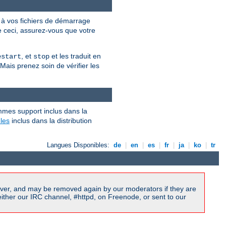
à vos fichiers de démarrage
re ceci, assurez-vous que votre
, et
et les traduit en
estart
stop
 Mais prenez soin de vérifier les
mmes support inclus dans la
les
inclus dans la distribution
Langues Disponibles:
de
|
en
|
es
|
fr
|
ja
|
ko
|
tr
ver, and may be removed again by our moderators if they are
ither our IRC channel, #httpd, on Freenode, or sent to our