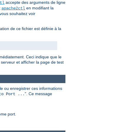
accepte des arguments de ligne
tl
t
en modifiant la
apache2ctl
ous souhaitez voir
sation de ce fichier est définie à la
mmédiatement. Ceci indique que le
serveur et afficher la page de test
e ou enregistrer ces informations
". Ce message
to Port ...
ême port.