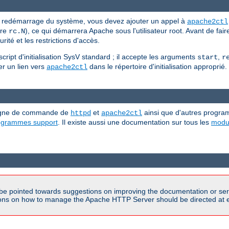
n redémarrage du système, vous devez ajouter un appel à
apache2ctl
ire
), ce qui démarrera Apache sous l'utilisateur root. Avant de fai
rc.N
ité et les restrictions d'accès.
ipt d'initialisation SysV standard ; il accepte les arguments
,
start
r
ller un lien vers
dans le répertoire d'initialisation approprié.
apache2ctl
 ligne de commande de
et
ainsi que d'autres progra
httpd
apache2ctl
rogrammes support
. Il existe aussi une documentation sur tous les
modu
be pointed towards suggestions on improving the documentation or ser
tions on how to manage the Apache HTTP Server should be directed at e