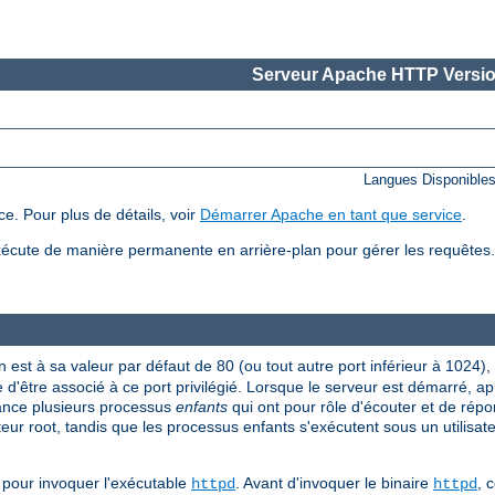
Serveur Apache HTTP Versio
Langues Disponible
e. Pour plus de détails, voir
Démarrer Apache en tant que service
.
écute de manière permanente en arrière-plan pour gérer les requête
n est à sa valeur par défaut de 80 (ou tout autre port inférieur à 1024),
 d'être associé à ce port privilégié. Lorsque le serveur est démarré, a
 lance plusieurs processus
enfants
qui ont pour rôle d'écouter et de répo
ateur root, tandis que les processus enfants s'exécutent sous un utilisate
pour invoquer l'exécutable
. Avant d'invoquer le binaire
, 
httpd
httpd