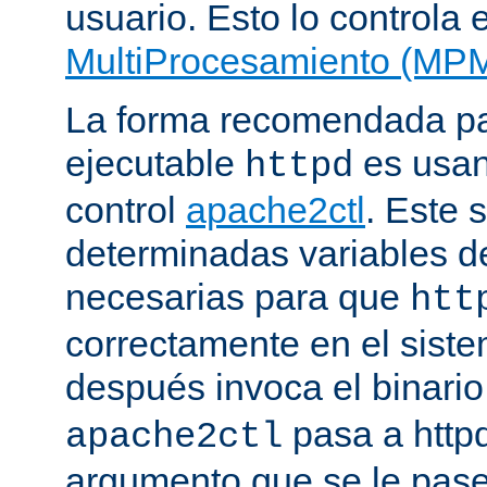
usuario. Esto lo controla 
MultiProcesamiento (MP
La forma recomendada par
ejecutable
es usan
httpd
control
apache2ctl
. Este s
determinadas variables d
necesarias para que
htt
correctamente en el siste
después invoca el binari
pasa a httpd
apache2ctl
argumento que se le pase 