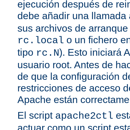
ejecución después de rein
debe añadir una llamada
sus archivos de arranqu
o un fichero en
rc.local
tipo
). Esto iniciar
rc.N
usuario root. Antes de ha
de que la configuración d
restricciones de acceso d
Apache están correctamen
El script
est
apache2ctl
actuar como un script est