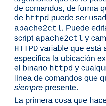
de comandos, de forma qu
de
puede ser usad
httpd
. Puede edit
apache2ctl
script
y camb
apache2ctl
variable que está a
HTTPD
especifica la ubicación e
el binario
y cualqu
httpd
línea de comandos que qu
siempre
presente.
La primera cosa que hac