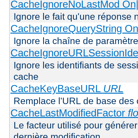
CacheIgnoreNoLastMod On|
Ignore le fait qu'une réponse 
CacheIgnoreQueryString On
Ignore la chaîne de paramètre
CacheIgnoreURLSessionIden
Ignore les identifiants de ses
cache
CacheKeyBaseURL
URL
Remplace l'URL de base des 
CacheLastModifiedFactor
fl
Le facteur utilisé pour génére
dernière modification.