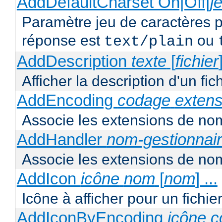
AddDefaultCharset On|Off|
j
Paramètre jeu de caractères p
réponse est
ou
text/plain
AddDescription
texte
[
fichier
Afficher la description d'un fic
AddEncoding
codage
extens
Associe les extensions de nom
AddHandler
nom-gestionnai
Associe les extensions de nom
AddIcon
icône
nom
[
nom
] ...
Icône à afficher pour un fichi
AddIconByEncoding
icône
c