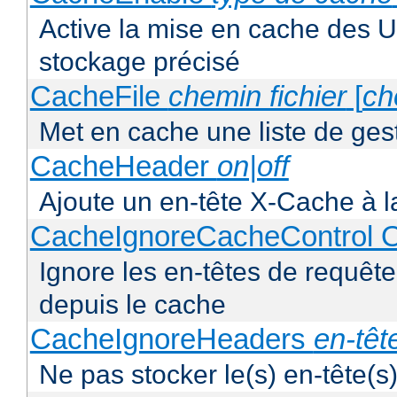
Active la mise en cache des UR
stockage précisé
CacheFile
chemin fichier
[
ch
Met en cache une liste de ges
CacheHeader
on|off
Ajoute un en-tête X-Cache à l
CacheIgnoreCacheControl O
Ignore les en-têtes de requête
depuis le cache
CacheIgnoreHeaders
en-têt
Ne pas stocker le(s) en-tête(s)