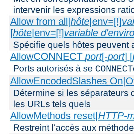
intervenir les expressions rati
Allow from all|
hôte
|env=[!]
va
[
hôte
|env=[!]
variable d'envi
Spécifie quels hôtes peuvent 
AllowCONNECT
port
[-
port
] [
Ports autorisés à se
CONNECT
AllowEncodedSlashes On|O
Détermine si les séparateurs 
les URLs tels quels
AllowMethods reset|
HTTP-m
Restreint l'accès aux méthod