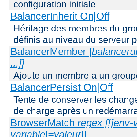
configuration initiale
BalancerInherit On|Off
Héritage des membres du grou
définis au niveau du serveur p
BalancerMember [
balancerur
...]]
Ajoute un membre à un groupe
BalancerPersist On|Off
Tente de conserver les change
de charge après un redémarra
BrowserMatch
regex [!]env-
variable
[=
valeur
]] ...