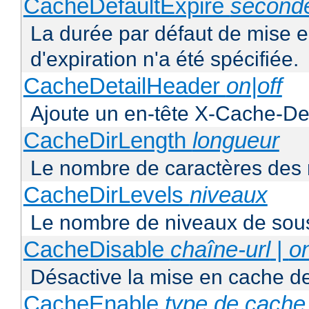
CacheDefaultExpire
second
La durée par défaut de mise 
d'expiration n'a été spécifiée.
CacheDetailHeader
on|off
Ajoute un en-tête X-Cache-Det
CacheDirLength
longueur
Le nombre de caractères des 
CacheDirLevels
niveaux
Le nombre de niveaux de sous
CacheDisable
chaîne-url
|
o
Désactive la mise en cache d
CacheEnable
type de cache