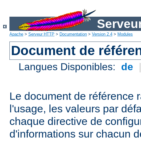
Serveu
Apache
>
Serveur HTTP
>
Documentation
>
Version 2.4
>
Modules
Document de référen
Langues Disponibles:
de
Le document de référence r
l'usage, les valeurs par défa
chaque directive de configu
d'informations sur chacun d