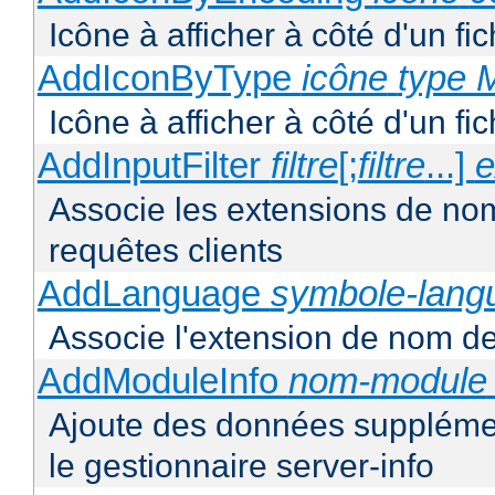
Icône à afficher à côté d'un f
AddIconByType
icône
type 
Icône à afficher à côté d'un f
AddInputFilter
filtre
[;
filtre
...]
e
Associe les extensions de noms 
requêtes clients
AddLanguage
symbole-lang
Associe l'extension de nom de 
AddModuleInfo
nom-module
Ajoute des données supplémen
le gestionnaire server-info