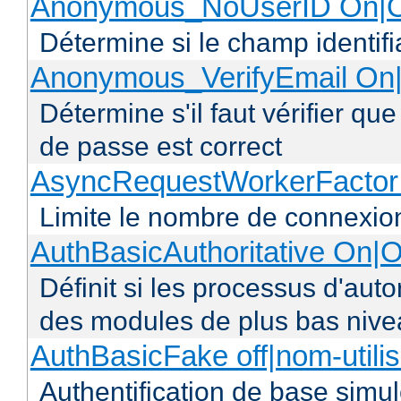
Anonymous_NoUserID On|O
Détermine si le champ identifi
Anonymous_VerifyEmail On|
Détermine s'il faut vérifier q
de passe est correct
AsyncRequestWorkerFacto
Limite le nombre de connexio
AuthBasicAuthoritative On|O
Définit si les processus d'auto
des modules de plus bas niv
AuthBasicFake off|nom-utili
Authentification de base simul