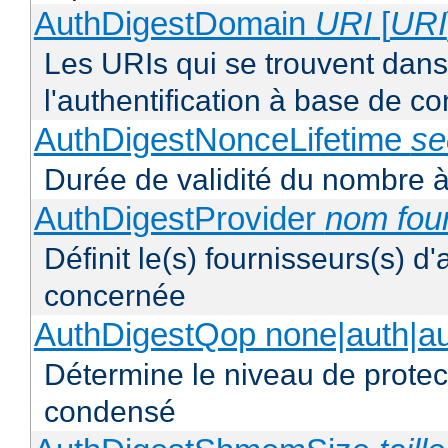
AuthDigestDomain
URI
[
URI
Les URIs qui se trouvent dan
l'authentification à base de 
AuthDigestNonceLifetime
se
Durée de validité du nombre à
AuthDigestProvider
nom fou
Définit le(s) fournisseurs(s) d
concernée
AuthDigestQop none|auth|auth
Détermine le niveau de protect
condensé