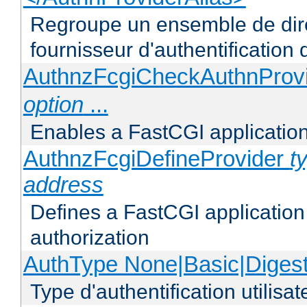
Regroupe un ensemble de direc
fournisseur d'authentification d
AuthnzFcgiCheckAuthnProv
option
...
Enables a FastCGI application
AuthnzFcgiDefineProvider
t
address
Defines a FastCGI application 
authorization
AuthType None|Basic|Diges
Type d'authentification utilisat