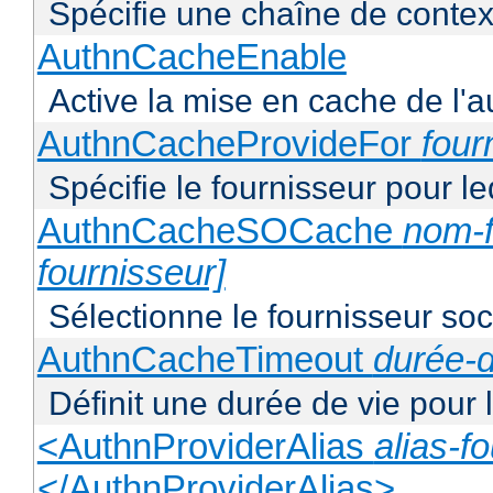
Spécifie une chaîne de context
AuthnCacheEnable
Active la mise en cache de l'au
AuthnCacheProvideFor
four
Spécifie le fournisseur pour l
AuthnCacheSOCache
nom-f
fournisseur]
Sélectionne le fournisseur soca
AuthnCacheTimeout
durée-d
Définit une durée de vie pour
<AuthnProviderAlias
alias-f
</AuthnProviderAlias>