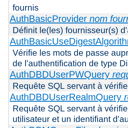
fournis
AuthBasicProvider
nom four
Définit le(les) fournisseur(s) 
AuthBasicUseDigestAlgorit
Vérifie les mots de passe aupr
de l'authentification de type D
AuthDBDUserPWQuery
req
Requête SQL servant à vérifier
AuthDBDUserRealmQuery
Requête SQL servant à vérifi
utilisateur et un identifiant d'a