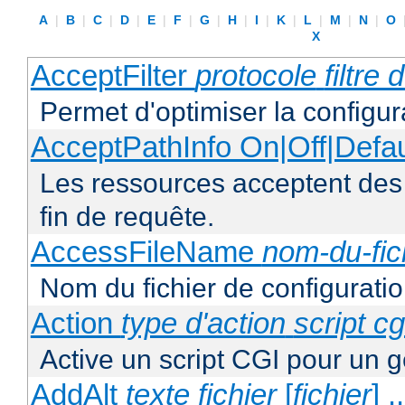
A
|
B
|
C
|
D
|
E
|
F
|
G
|
H
|
I
|
K
|
L
|
M
|
N
|
O
X
AcceptFilter
protocole
filtre
Permet d'optimiser la configur
AcceptPathInfo On|Off|Defau
Les ressources acceptent des
fin de requête.
AccessFileName
nom-du-fic
Nom du fichier de configuratio
Action
type d'action
script cg
Active un script CGI pour un g
AddAlt
texte
fichier
[
fichier
] ..