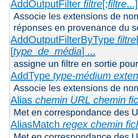
AddOutputFilter
filtre
[;
filtre
...
Associe les extensions de noms 
réponses en provenance du s
AddOutputFilterByType
filtre
[
type_de_média
] ...
assigne un filtre en sortie pou
AddType
type-médium
exten
Associe les extensions de nom
Alias
chemin URL
chemin fic
Met en correspondance des U
AliasMatch
regex
chemin fic
Met en correspondance des UR