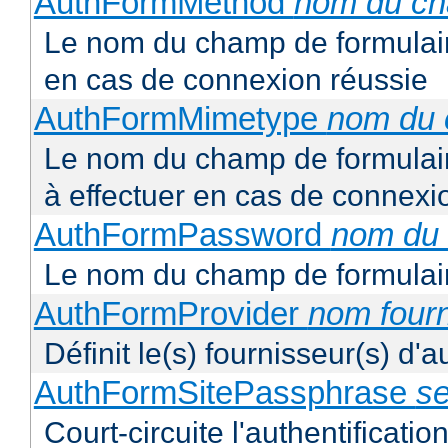
AuthFormMethod
nom du c
Le nom du champ de formulair
en cas de connexion réussie
AuthFormMimetype
nom du
Le nom du champ de formulair
à effectuer en cas de connexi
AuthFormPassword
nom du
Le nom du champ de formulair
AuthFormProvider
nom four
Définit le(s) fournisseur(s) d'
AuthFormSitePassphrase
se
Court-circuite l'authentification