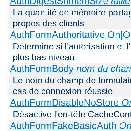
AuthDigestShmemSize
taille
La quantité de mémoire partag
propos des clients
AuthFormAuthoritative On|Of
Détermine si l'autorisation et 
plus bas niveau
AuthFormBody
nom du cha
Le nom du champ de formulaire
cas de connexion réussie
AuthFormDisableNoStore
On
Désactive l'en-tête CacheCont
AuthFormFakeBasicAuth
On