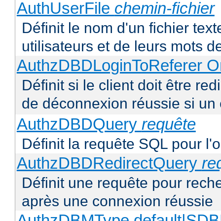
AuthUserFile
chemin-fichier
Définit le nom d'un fichier text
utilisateurs et de leurs mots 
AuthzDBDLoginToReferer O
Définit si le client doit être 
de déconnexion réussie si un
AuthzDBDQuery
requête
Définit la requête SQL pour l'
AuthzDBDRedirectQuery
re
Définit une requête pour recher
après une connexion réussie
AuthzDBMType default|S