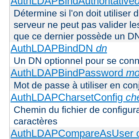
AuthLDAPBindAuthoritative
o
Détermine si l'on doit utiliser 
serveur ne peut pas valider les
que ce dernier possède un D
AuthLDAPBindDN
dn
Un DN optionnel pour se con
AuthLDAPBindPassword
mo
Mot de passe à utiliser en co
AuthLDAPCharsetConfig
ch
Chemin du fichier de configur
caractères
AuthLDAPCompareAsUser o