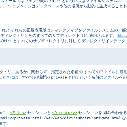
のインストールではウェブ空間の
というパスはファイルシステムの
/dir/
す。 ウェブページはデータベースや他の場所から動的に生成することも
それと それらの正規表現版はディレクティブをファイルシステムの一部
たディレクトリとそのすべてのサブディレクトリに 適用されます。
.hta
とすべてのサブディレクトリに対して ディレクトリインデック
b/dir1
クトリにあるかに関わらず、指定された名前の すべてのファイルに適
たときには、すべての場所の
という名前のファイルへの
private.html
めに、
セクションと
セクションを 組み合わせ
<Files>
<Directory>
,
な
ubdir2/private.html
/var/web/dir1/subdir3/private.html
ます。