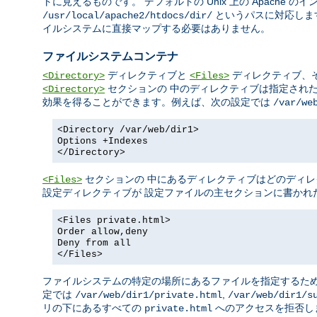
トに見えるものです。 デフォルトの Unix 上の Apache 
というパスに対応しま
/usr/local/apache2/htdocs/dir/
イルシステムに直接マップする必要はありません。
ファイルシステムコンテナ
ディレクティブと
ディレクティブ、
<Directory>
<Files>
セクションの 中のディレクティブは指定され
<Directory>
効果を得ることができます。例えば、次の設定では
/var/we
<Directory /var/web/dir1>
Options +Indexes
</Directory>
セクションの 中にあるディレクティブはどのディレ
<Files>
設定ディレクティブが 設定ファイルの主セクションに書かれ
<Files private.html>
Order allow,deny
Deny from all
</Files>
ファイルシステムの特定の場所にあるファイルを指定するた
定では
,
/var/web/dir1/private.html
/var/web/dir1/s
リの下にあるすべての
へのアクセスを拒否し
private.html