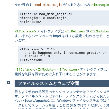
次の例では、
があるときにのみ
mod_mime_magic
MimeMagic
<IfModule mod_mime_magic.c>
MimeMagicFile conf/magic
</IfModule>
ディレクティブは
や
<IfVersion>
<IfDefine>
<IfModule
す。様々なバージョンの httpd を様々な設定で動作させ
います。
<IfVersion >= 2.1>
# this happens only in versions greater or
# equal 2.1.0.
</IfVersion>
,
,
ディレクティブは 
<IfDefine>
<IfModule>
<IfVersion>
複雑な制限を課すために入れ子にすることができます。
ファイルシステムとウェブ空間
最もよく使われる設定のセクションコンテナはファイルシステ
す。ファイルシステムはオペレーティングシステムから見たディス
に、Windows ファイルシステムでは
/usr/local/apache2
ータとしてスラッシュを使うことに 気をつけてください。)