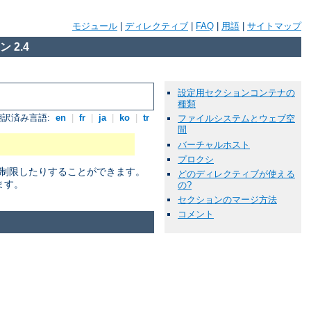
モジュール
|
ディレクティブ
|
FAQ
|
用語
|
サイトマップ
 2.4
設定用セクションコンテナの
種類
翻訳済み言語:
en
|
fr
|
ja
|
ko
|
tr
ファイルシステムとウェブ空
間
バーチャルホスト
プロクシ
に制限したりすることができます。
どのディレクティブが使える
ます。
の?
セクションのマージ方法
コメント