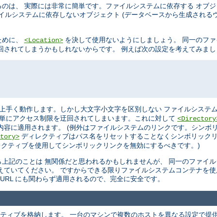
のは、 実際には非常に簡単です。ファイルシステムに依存する オブ
イルシステムに依存しないオブジェクト (データベースから生成されるウ
ために、
を決して使用ないようにしましょう。 同一のフ
<Location>
を迂回されてしまうかもしれないからです。 例えば次の設定を考えてみま
上手く動作します。しかし大文字小文字を区別しない ファイルシステム
単にアクセス制限を迂回されてしまいます。これに対して
<Directory
内容に適用されます。 (例外はファイルシステムのリンクです。シンボ
ディレクティブはパス名をリセットすることなくシンボリックリ
tory>
クティブを使用してシンボリックリンクを無効にするべきです。)
上記のことは 無関係だと思われるかもしれませんが、 同一のファイ
えていてください。 ですからできる限りファイルシステムコンテナを使
URL にも関わらず適用されるので、完全に安全です。
ティブを格納します。 一台のマシンで複数のホストを異なる設定で提供