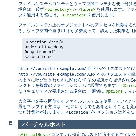
ファイルシステムコンテナとウェブ空間コンテナを使い分ける
場合は、必ず
か
を使用します。ファ
<Directory>
<Files>
ブを適用する際には、
を使用します。
<Location>
ファイルシステム上のオブジェクトへのアクセスを制限する
る、ウェブ空間位置 (URL) が多数あって、設定した制限
<Location /dir/>
Order allow,deny
Deny from all
</Location>
へのリクエストでは
http://yoursite.example.com/dir/
へのリクエストで簡
http://yoursite.example.com/DIR/
のように呼び出されたかに関わらず その場所から提供される
レクトリを複数のファイルシステムに設置できます。
<Direc
なセキュリティが要求される場合は、 適切に
ディレ
Options
大文字小文字を区別するファイルシステムを使用しているから
置をマップする方法は、 他にいくらでもあるということを覚
つだけ例外があります。
セクションはどんな 
<Location />
バーチャルホスト
コンテナは特定のホストに適用するディレク
<VirtualHost>