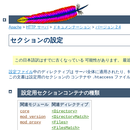
Apache
>
HTTP サーバ
>
ドキュメンテーション
>
バージョン 2.4
セクションの設定
この日本語訳はすでに古くなっている 可能性があります。 最
設定ファイル
中のディレクティブは サーバ全体に適用されたり、
この文書は設定用のセクションの コンテナや
ファイル
.htaccess
設定用セクションコンテナの種類
関連モジュール
関連ディレクティブ
core
<Directory>
mod_version
<DirectoryMatch>
mod_proxy
<Files>
<FilesMatch>