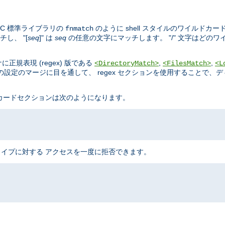
C 標準ライブラリの
のように shell スタイルのワイルドカー
fnmatch
し、 "[
seq
]" は
seq
の任意の文字にマッチします。 "/" 文字はどの
規表現 (regex) 版である
,
,
<DirectoryMatch>
<FilesMatch>
<L
設定のマージに目を通して、 regex セクションを使用することで、
ドカードセクションは次のようになります。
のタイプに対する アクセスを一度に拒否できます。