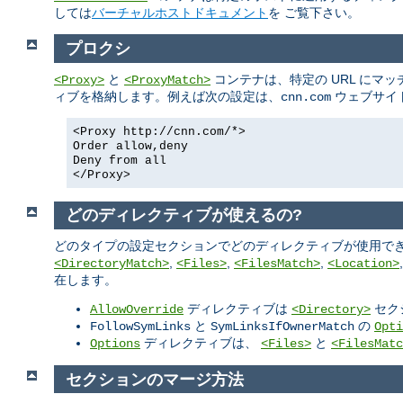
しては
バーチャルホストドキュメント
を ご覧下さい。
プロクシ
と
コンテナは、特定の URL にマ
<Proxy>
<ProxyMatch>
ィブを格納します。例えば次の設定は、
ウェブサイ
cnn.com
<Proxy http://cnn.com/*>
Order allow,deny
Deny from all
</Proxy>
どのディレクティブが使えるの?
どのタイプの設定セクションでどのディレクティブが使用でき
,
,
,
<DirectoryMatch>
<Files>
<FilesMatch>
<Location>
在します。
ディレクティブは
セク
AllowOverride
<Directory>
と
の
FollowSymLinks
SymLinksIfOwnerMatch
Opti
ディレクティブは、
と
Options
<Files>
<FilesMatc
セクションのマージ方法