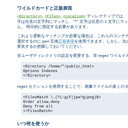
ワイルドカードと正規表現
,
,
ディレクティブでは、 
<Directory>
<Files>
<Location>
字は任意の文字列にマッチし、"?" 文字は任意の 1 文字にマッチ
ん。 明示的に指定する必要があります。
これより柔軟なマッチングが必要な場合は、これらのコンテナに正
選択するのに perl 互換
正規表現
を使用できます。しかし、次の
変化するか把握しておいてください。
全ユーザディレクトリの設定を変更する、非 regex ワイル
<Directory /home/*/public_html>
Options Indexes
</Directory>
regex セクションを使用することで、画像ファイルの多く
<FilesMatch \.(?i:gif|jpe?g|png)$>
Order allow,deny
Deny from all
</FilesMatch>
いつ何を使うか