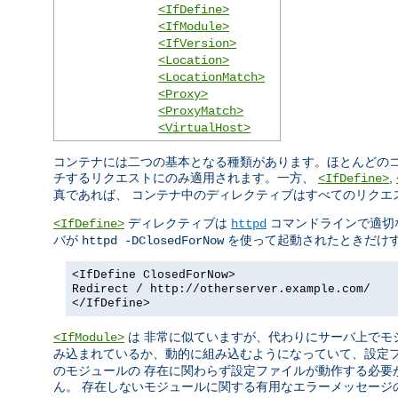
<IfDefine>
<IfModule>
<IfVersion>
<Location>
<LocationMatch>
<Proxy>
<ProxyMatch>
<VirtualHost>
コンテナには二つの基本となる種類があります。ほとんどのコ
チするリクエストにのみ適用されます。一方、
,
<IfDefine>
真であれば、 コンテナ中のディレクティブはすべてのリクエ
ディレクティブは
コマンドラインで適切
<IfDefine>
httpd
バが
を使って起動されたときだけす
httpd -DClosedForNow
<IfDefine ClosedForNow>
Redirect / http://otherserver.example.com/
</IfDefine>
は 非常に似ていますが、代わりにサーバ上でモ
<IfModule>
み込まれているか、動的に組み込むようになっていて、設定
のモジュールの 存在に関わらず設定ファイルが動作する必要
ん。 存在しないモジュールに関する有用なエラーメッセージ