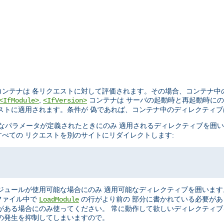
ンテナは 各リクエストに対して評価されます。その場合、コンテナ中
,
コンテナは サーバの起動時と再起動時に
<IfModule>
<IfVersion>
ストに適用されます。条件が 偽であれば、コンテナ中のディレクティ
なパラメータが定義されたときにのみ 適用されるディレクティブを囲
べての リクエストを別のサイトにリダイレクトします:
ジュールが使用可能な場合にのみ 適用可能なディレクティブを囲います
ファイル中で
の行がより前の 部分に書かれている必要が
LoadModule
がある場合にのみ使ってください。 常に動作して欲しいディレクティ
の発生を抑制してしまいますので。