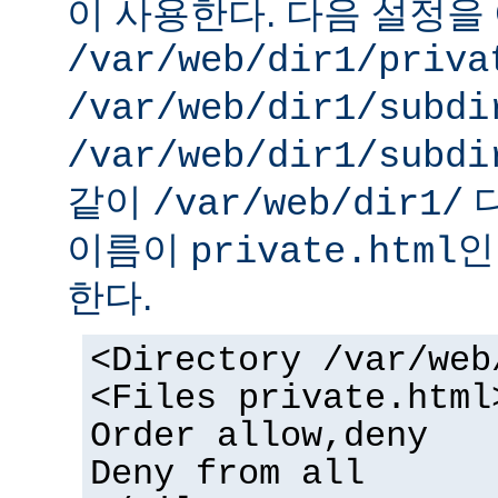
이 사용한다. 다음 설정을 
/var/web/dir1/priva
/var/web/dir1/subdi
/var/web/dir1/subdi
같이
디
/var/web/dir1/
이름이
인
private.html
한다.
<Directory /var/web
<Files private.html
Order allow,deny
Deny from all