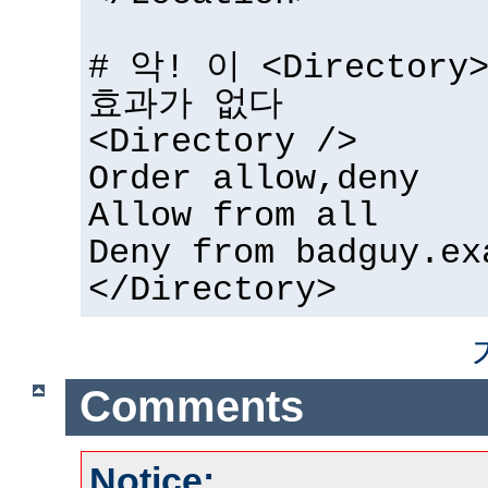
# 악! 이 <Directo
효과가 없다
<Directory />
Order allow,deny
Allow from all
Deny from badguy.ex
</Directory>
Comments
Notice: