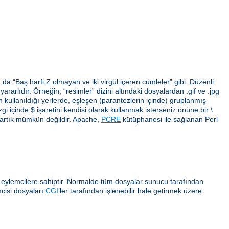
da “Baş harfi Z olmayan ve iki virgül içeren cümleler” gibi. Düzenli
arlıdır. Örneğin, “resimler” dizini altındaki dosyalardan .gif ve .jpg
erin kullanıldığı yerlerde, eşleşen (parantezlerin içinde) gruplanmış
gi içinde $ işaretini kendisi olarak kullanmak isterseniz önüne bir \
 artık mümkün değildir. Apache,
PCRE
kütüphanesi ile sağlanan Perl
ı eylemcilere sahiptir. Normalde tüm dosyalar sunucu tarafından
cisi dosyaları
CGI
’ler tarafından işlenebilir hale getirmek üzere