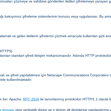
 imzaları çözmeye ve sahibine gönderilen iletileri şifrelemeye yarayan g
ldığı bakışımsız şifreleme sistemlerinin konusu veya uygulaması. Bu amaç
zalamak ve gelen iletilerin şifrelerini çözmek amacıyla kullanılan gizli an
 (HTTPS)
lanılan standart şifreli iletişim mekanizmasıdır. Aslında HTTP protokol
amalı ve şifreli yapılabilmesi için Netscape Communications Corporatio
nde kullanılmaktadır.
n biri. Apache,
RFC 2616
ile tanımlanmış protokolün HTTP/1.1 olarak b
a dosyası
olup yerleştiği dizine ve o dizinin alt dizinlerine yapılandır