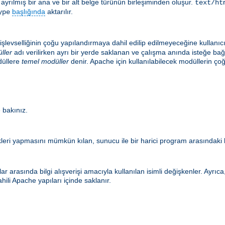
le ayrılmış bir ana ve bir alt belge türünün birleşiminden oluşur.
text/ht
başlığında
aktarılır.
ype
şlevselliğinin çoğu yapılandırmaya dahil edilip edilmeyeceğine kullanıc
ller
adı verilirken ayrı bir yerde saklanan ve çalışma anında isteğe ba
düllere
temel modüller
denir. Apache için kullanılabilecek modüllerin
 bakınız.
eri yapmasını mümkün kılan, sunucu ile bir harici program arasındaki b
r arasında bilgi alışverişi amacıyla kullanılan isimli değişkenler. Ayrı
hili Apache yapıları içinde saklanır.