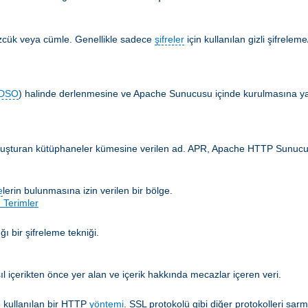
özcük veya cümle. Genellikle sadece
şifreler
için kullanılan gizli şifrelem
DSO
) halinde derlenmesine ve Apache Sunucusu içinde kurulmasına yar
 oluşturan kütüphaneler kümesine verilen ad. APR, Apache HTTP Sunucusun
e
lerin bulunmasına izin verilen bir bölge.
 Terimler
ğı bir şifreleme tekniği.
ıl içerikten önce yer alan ve içerik hakkında mecazlar içeren veri.
 kullanılan bir HTTP
yöntemi
. SSL protokolü gibi diğer protokolleri sarm