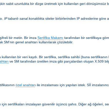
şkin sabit uzunlukta bir dizge üretmek için kullanılan geri dönüşümsüz bir
sı.
IP tabanlı sanal konaklık
ta siteler birbirlerinden IP adreslerine göre a
ifreli bir metin. Bir imza
Sertifika Makamı
tarafından bir
sertifikaya
göm
k SM’nin genel anahtarı kullanılarak çözülebilir.
kullanılan bir veri kaydı. Bir sertifika, sertifika sahibi (buna sertifikan
ahtarı
ve SM tarafından üretilen imza gibi parçalardan oluşan X.509 bilgis
tifika
sının
özel anahtar
ı ile imzalaması için yapılan istek. Sİİ imzalanınca
için sertifikaları imzalayan güvenilir üçüncü şahıs. Diğer ağ öğeleri, ser