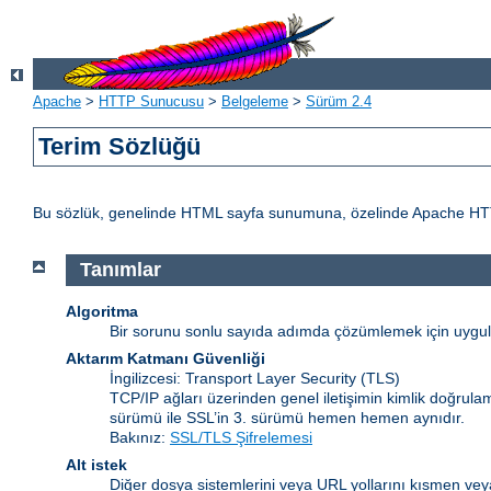
Apache
>
HTTP Sunucusu
>
Belgeleme
>
Sürüm 2.4
Terim Sözlüğü
Bu sözlük, genelinde HTML sayfa sunumuna, özelinde Apache HTTP Sun
Tanımlar
Algoritma
Bir sorunu sonlu sayıda adımda çözümlemek için uygulan
Aktarım Katmanı Güvenliği
İngilizcesi: Transport Layer Security
(TLS)
TCP/IP ağları üzerinden genel iletişimin kimlik doğrulam
sürümü ile SSL’in 3. sürümü hemen hemen aynıdır.
Bakınız:
SSL/TLS Şifrelemesi
Alt istek
Diğer dosya sistemlerini veya URL yollarını kısmen veya