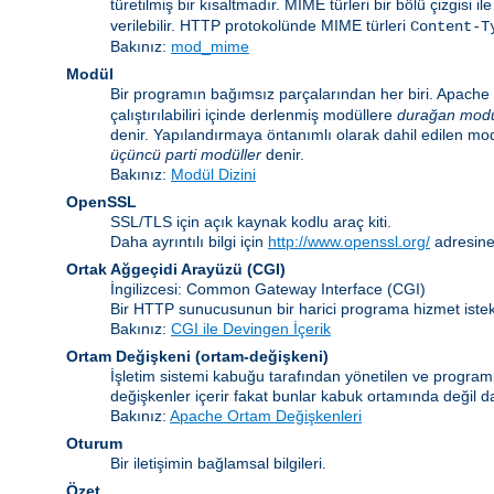
türetilmiş bir kısaltmadır. MIME türleri bir bölü çizgisi i
verilebilir. HTTP protokolünde MIME türleri
Content-T
Bakınız:
mod_mime
Modül
Bir programın bağımsız parçalarından her biri. Apache i
çalıştırılabiliri içinde derlenmiş modüllere
durağan modü
denir. Yapılandırmaya öntanımlı olarak dahil edilen mo
üçüncü parti modüller
denir.
Bakınız:
Modül Dizini
OpenSSL
SSL/TLS için açık kaynak kodlu araç kiti.
Daha ayrıntılı bilgi için
http://www.openssl.org/
adresine
Ortak Ağgeçidi Arayüzü
(CGI)
İngilizcesi: Common Gateway Interface (CGI)
Bir HTTP sunucusunun bir harici programa hizmet istekl
Bakınız:
CGI ile Devingen İçerik
Ortam Değişkeni
(ortam-değişkeni)
İşletim sistemi kabuğu tarafından yönetilen ve programla
değişkenler içerir fakat bunlar kabuk ortamında değil da
Bakınız:
Apache Ortam Değişkenleri
Oturum
Bir iletişimin bağlamsal bilgileri.
Özet