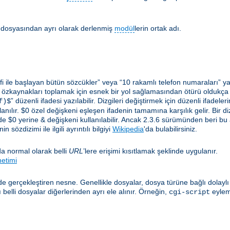
lir dosyasından ayrı olarak derlenmiş
modül
lerin ortak adı.
i ile başlayan bütün sözcükler” veya “10 rakamlı telefon numaraları” ya 
 özkaynakları toplamak için esnek bir yol sağlamasından ötürü oldukça yar
” düzenli ifadesi yazılabilir. Dizgileri değiştirmek için düzenli ifadel
f)$
anılır. $0 özel değişkeni eşleşen ifadenin tamamına karşılık gelir. Bir diz
e $0 yerine & değişkeni kullanılabilir. Ancak 2.3.6 sürümünden beri bu
 sözdizimi ile ilgili ayrıntılı bilgiyi
Wikipedia
'da bulabilirsiniz.
a normal olarak belli
URL
’lere erişimi kısıtlamak şeklinde uygulanır.
netimi
e gerçekleştiren nesne. Genellikle dosyalar, dosya türüne bağlı dolayl
elli dosyalar diğerlerinden ayrı ele alınır. Örneğin,
eylem
cgi-script