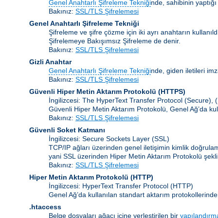
Genel Anahtarlı Şifreleme Tekniği
nde, sahibinin yaptığı
Bakınız:
SSL/TLS Şifrelemesi
Genel Anahtarlı Şifreleme Tekniği
Şifreleme ve şifre çözme için iki ayrı anahtarın kullanı
Şifrelemeye Bakışımsız Şifreleme de denir.
Bakınız:
SSL/TLS Şifrelemesi
Gizli Anahtar
Genel Anahtarlı Şifreleme Tekniği
nde, giden iletileri im
Bakınız:
SSL/TLS Şifrelemesi
Güvenli Hiper Metin Aktarım Protokolü (HTTPS)
İngilizcesi: The HyperText Transfer Protocol (Secure),
Güvenli Hiper Metin Aktarım Protokolü, Genel Ağ’da kul
Bakınız:
SSL/TLS Şifrelemesi
Güvenli Soket Katmanı
İngilizcesi: Secure Sockets Layer
(SSL)
TCP/IP ağları üzerinden genel iletişimin kimlik doğrul
yani SSL üzerinden Hiper Metin Aktarım Protokolü şekli
Bakınız:
SSL/TLS Şifrelemesi
Hiper Metin Aktarım Protokolü
(HTTP)
İngilizcesi: HyperText Transfer Protocol (HTTP)
Genel Ağ’da kullanılan standart aktarım protokollerinde
.htaccess
Belge dosyaları ağacı içine yerleştirilen bir
yapılandırm