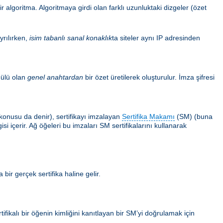
 algoritma. Algoritmaya girdi olan farklı uzunluktaki dizgeler (özet
yrılırken,
isim tabanlı sanal konaklık
ta siteler aynı IP adresinden
ülü olan
genel anahtardan
bir özet üretilerek oluşturulur. İmza şifresi
ın konusu da denir), sertifikayı imzalayan
Sertifika Makamı
(SM) (buna
i içerir. Ağ öğeleri bu imzaları SM sertifikalarını kullanarak
 bir gerçek sertifika haline gelir.
tifikalı bir öğenin kimliğini kanıtlayan bir SM’yi doğrulamak için