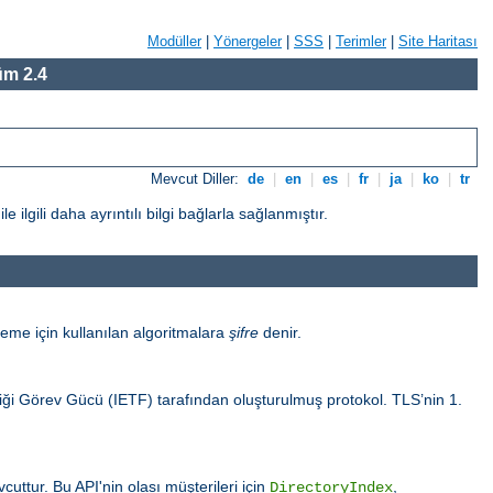
Modüller
|
Yönergeler
|
SSS
|
Terimler
|
Site Haritası
m 2.4
Mevcut Diller:
de
|
en
|
es
|
fr
|
ja
|
ko
|
tr
gili daha ayrıntılı bilgi bağlarla sağlanmıştır.
eme için kullanılan algoritmalara
şifre
denir.
sliği Görev Gücü (IETF) tarafından oluşturulmuş protokol. TLS’nin 1.
uttur. Bu API'nin olası müşterileri için
,
DirectoryIndex