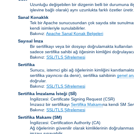
Uzunluğu değişebilen bir dizgenin belli bir durumuna ili
işlevine bağlı olarak) aynı uzunlukta farklı özetler üretir.
Sanal Konaklık
Tek bir Apache sunucusundan çok sayıda site sunulma
kendi isimleriyle sunulabilirler.
Bakınız:
Apache Sanal Konak Belgeleri
Sayısal İmza
Bir sertifikayı veya bir dosyayı doğrulamakta kullanılan ş
sadece
sertifika
sahibi ağ öğesinin kimliğini doğrulayaca
Bakınız:
SSL/TLS Şifrelemesi
Sertifika
Sunucu, istemci gibi ağ öğelerinin kimliğini kanıtlamakta 
sertifika yayıncısı da denir), sertifika sahibinin
genel an
doğrular.
Bakınız:
SSL/TLS Şifrelemesi
Sertifika İmzalama İsteği
(Sİİ)
İngilizcesi: Certificate Signing Request (CSR)
İmzasız bir sertifikayı
Sertifika Makamı
na kendi SM
Ser
Bakınız:
SSL/TLS Şifrelemesi
Sertifika Makamı
(SM)
İngilizcesi: Certification Authority (CA)
Ağ öğelerinin güvenilir olarak kimliklerinin doğrulanması 
imzayı sınayabilir.