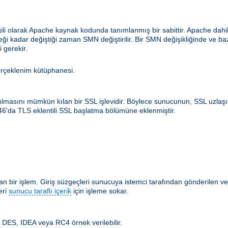
ilgili olarak Apache kaynak kodunda tanımlanmış bir sabittir. Apache d
ceği kadar değiştiği zaman SMN değiştirilir. Bir SMN değişikliğinde ve b
 gerekir.
erçeklenim kütüphanesi.
rılmasını mümkün kılan bir SSL işlevidir. Böylece sunucunun, SSL uzlaş
546'da TLS eklentili SSL başlatma bölümüne eklenmiştir.
 bir işlem. Giriş süzgeçleri sunucuya istemci tarafından gönderilen ver
eri
sunucu taraflı içerik
için işleme sokar.
m. DES, IDEA veya RC4 örnek verilebilir.