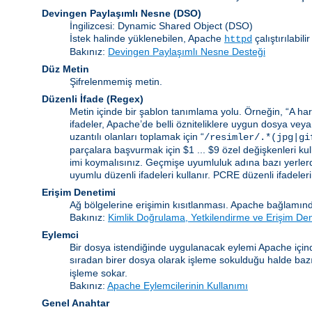
Devingen Paylaşımlı Nesne
(DSO)
İngilizcesi: Dynamic Shared Object (DSO)
İstek halinde yüklenebilen, Apache
çalıştırılabi
httpd
Bakınız:
Devingen Paylaşımlı Nesne Desteği
Düz Metin
Şifrelenmemiş metin.
Düzenli İfade
(Regex)
Metin içinde bir şablon tanımlama yolu. Örneğin, “A harf
ifadeler, Apache’de belli özniteliklere uygun dosya veya
uzantılı olanları toplamak için “
/resimler/.*(jpg|gi
parçalara başvurmak için $1 ... $9 özel değişkenleri kull
imi koymalısınız. Geçmişe uyumluluk adına bazı yerlerd
uyumlu düzenli ifadeleri kullanır. PCRE düzenli ifadelerinin
Erişim Denetimi
Ağ bölgelerine erişimin kısıtlanması. Apache bağlamınd
Bakınız:
Kimlik Doğrulama, Yetkilendirme ve Erişim De
Eylemci
Bir dosya istendiğinde uygulanacak eylemi Apache içind
sıradan birer dosya olarak işleme sokulduğu halde bazı b
işleme sokar.
Bakınız:
Apache Eylemcilerinin Kullanımı
Genel Anahtar