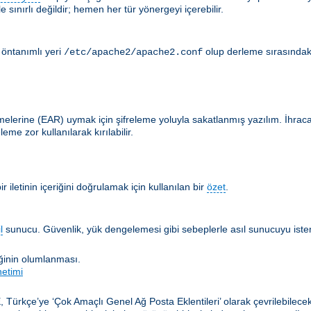
 sınırlı değildir; hemen her tür yönergeyi içerebilir.
 öntanımlı yeri
olup derleme sırasındak
/etc/apache2/apache2.conf
lerine (EAR) uymak için şifreleme yoluyla sakatlanmış yazılım. İhracat en
me zor kullanılarak kırılabilir.
 iletinin içeriğini doğrulamak için kullanılan bir
özet
.
l
sunucu. Güvenlik, yük dengelemesi gibi sebeplerle asıl sunucuyu istemc
iğinin olumlanması.
netimi
, Türkçe’ye ‘Çok Amaçlı Genel Ağ Posta Eklentileri’ olarak çevrilebilec