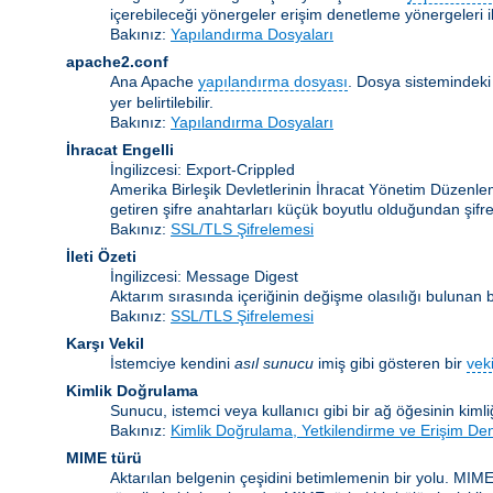
içerebileceği yönergeler erişim denetleme yönergeleri ile
Bakınız:
Yapılandırma Dosyaları
apache2.conf
Ana Apache
yapılandırma dosyası
. Dosya sistemindeki
yer belirtilebilir.
Bakınız:
Yapılandırma Dosyaları
İhracat Engelli
İngilizcesi: Export-Crippled
Amerika Birleşik Devletlerinin İhracat Yönetim Düzenleme
getiren şifre anahtarları küçük boyutlu olduğundan şifrele
Bakınız:
SSL/TLS Şifrelemesi
İleti Özeti
İngilizcesi: Message Digest
Aktarım sırasında içeriğinin değişme olasılığı bulunan bir
Bakınız:
SSL/TLS Şifrelemesi
Karşı Vekil
İstemciye kendini
asıl sunucu
imiş gibi gösteren bir
veki
Kimlik Doğrulama
Sunucu, istemci veya kullanıcı gibi bir ağ öğesinin kiml
Bakınız:
Kimlik Doğrulama, Yetkilendirme ve Erişim De
MIME türü
Aktarılan belgenin çeşidini betimlemenin bir yolu. MIME