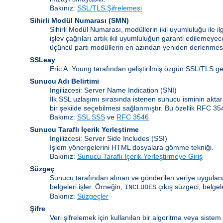
Bakınız:
SSL/TLS Şifrelemesi
Sihirli Modül Numarası
(
SMN
)
Sihirli Modül Numarası, modüllerin ikil uyumluluğu ile 
işlev çağrıları artık ikil uyumluluğun garanti edilemeye
üçüncü parti modüllerin en azından yeniden derlenmesi
SSLeay
Eric A. Young tarafından geliştirilmiş özgün SSL/TLS g
Sunucu Adı Belirtimi
İngilizcesi: Server Name Indication
(SNI)
İlk SSL uzlaşımı sırasında istenen sunucu isminin akta
bir şekilde seçebilmesi sağlanmıştır. Bu özellik RFC 3
Bakınız:
SSL SSS
ve
RFC 3546
Sunucu Taraflı İçerik Yerleştirme
İngilizcesi: Server Side Includes
(SSI)
İşlem yönergelerini HTML dosyalara gömme tekniği.
Bakınız:
Sunucu Taraflı İçerik Yerleştirmeye Giriş
Süzgeç
Sunucu tarafından alınan ve gönderilen veriye uygulanan
belgeleri işler. Örneğin,
çıkış süzgeci, belgel
INCLUDES
Bakınız:
Süzgeçler
Şifre
Veri şifrelemek için kullanılan bir algoritma veya siste