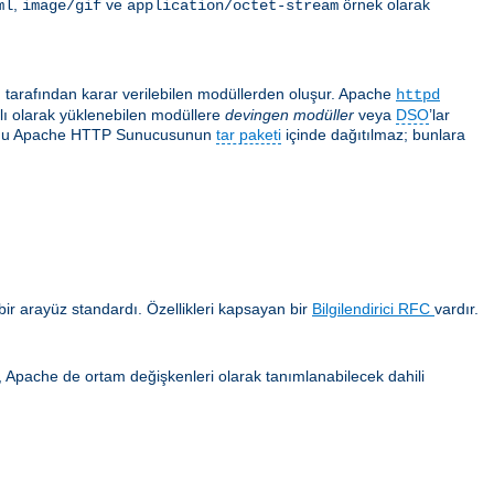
,
ve
örnek olarak
ml
image/gif
application/octet-stream
ı tarafından karar verilebilen modüllerden oluşur. Apache
httpd
ğlı olarak yüklenebilen modüllere
devingen modüller
veya
DSO
’lar
 çoğu Apache HTTP Sunucusunun
tar paketi
içinde dağıtılmaz; bunlara
ir arayüz standardı. Özellikleri kapsayan bir
Bilgilendirici RFC
vardır.
ca, Apache de ortam değişkenleri olarak tanımlanabilecek dahili