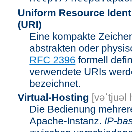
Uniform Resource Identi
(URI)
Eine kompakte Zeichenf
abstrakten oder physis
RFC 2396
formell defi
verwendete URIs werde
bezeichnet.
Virtual-Hosting
[vəˈtjuəl
Die Bedienung mehrere
Apache-Instanz.
IP-bas