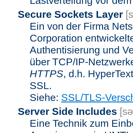
Lastverteilung vor dem
Secure Sockets Layer
[
Ein von der Firma Ne
Corporation entwickelt
Authentisierung und V
über TCP/IP-Netzwerke.
HTTPS
, d.h. HyperTex
SSL.
Siehe:
SSL/TLS-Versch
Server Side Includes
[sə
Eine Technik zum Einb