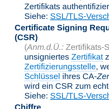
Zertifikats authentifizier
Siehe:
SSL/TLS-Versch
Certificate Signing Req
(CSR)
(
Anm.d.Ü.:
Zertifikats-
unsigniertes
Zertifikat
z
Zertifizierungsstelle
, w
Schlüssel
ihres CA-
Zer
wird ein CSR zum echte
Siehe:
SSL/TLS-Versch
Chiffre