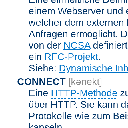
einem Webserver und 
welcher dem externen
Anfragen ermöglicht. Di
von der
NCSA
definier
ein
RFC-Projekt
.
Siehe:
Dynamische Inh
CONNECT
[kənekt]
Eine
HTTP-Methode
zu
über HTTP. Sie kann d
Protokolle wie zum Bei
kapseln.