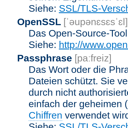
Siehe:
SSL/TLS-Versch
OpenSSL
[ˈəupənɛsɛsˈɛl]
Das Open-Source-Toolk
Siehe:
http://www.open
Passphrase
[paːfreiz]
Das Wort oder die Phra
Dateien schützt. Sie v
durch nicht authorisier
einfach der geheimen (
Chiffren
verwendet wir
Siehe:
SSL/TLS-Versch