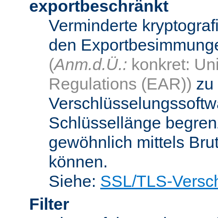
exportbeschränkt
Verminderte kryptograf
den Exportbesimmungen
(
Anm.d.Ü.:
konkret: Uni
Regulations (EAR))
zu 
Verschlüsselungssoftwa
Schlüssellänge begren
gewöhnlich mittels Bru
können.
Siehe:
SSL/TLS-Versch
Filter