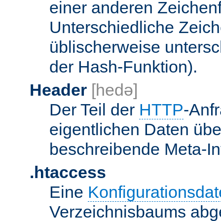
einer anderen Zeichenf
Unterschiedliche Zeic
üblischerweise unters
der Hash-Funktion).
Header
[hedə]
Der Teil der
HTTP
-Anf
eigentlichen Daten über
beschreibende Meta-Inf
.htaccess
Eine
Konfigurationsdat
Verzeichnisbaums abge