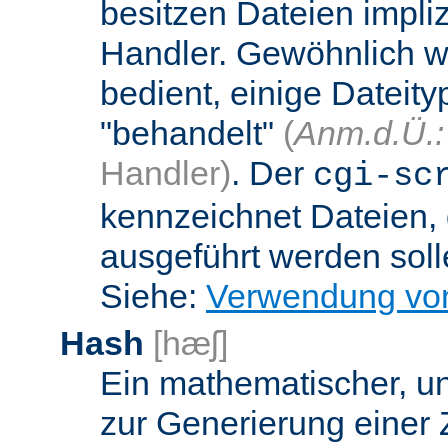
besitzen Dateien impli
Handler. Gewöhnlich w
bedient, einige Dateit
"behandelt"
(
Anm.d.Ü.:
Handler)
. Der
cgi-sc
kennzeichnet Dateien, 
ausgeführt werden soll
Siehe:
Verwendung vo
Hash
[hæʃ]
Ein mathematischer, u
zur Generierung einer 