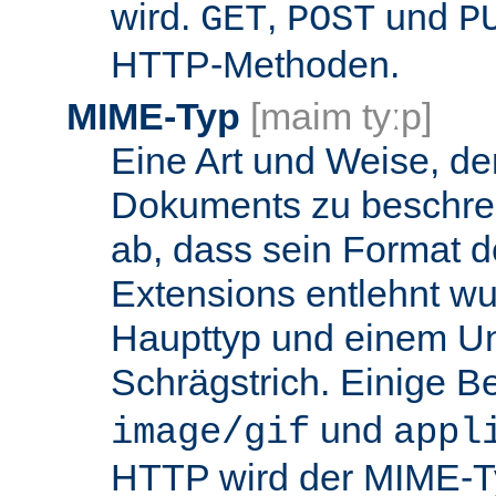
wird.
,
und
GET
POST
P
HTTP-Methoden.
MIME-Typ
[maim tyːp]
Eine Art und Weise, de
Dokuments zu beschrei
ab, dass sein Format d
Extensions entlehnt wu
Haupttyp und einem Unt
Schrägstrich. Einige B
und
image/gif
appl
HTTP wird der MIME-T