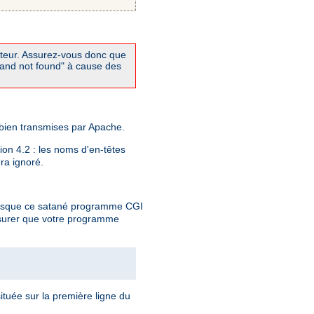
réteur. Assurez-vous donc que
mand not found" à cause des
 bien transmises par Apache.
tion 4.2 : les noms d'en-têtes
era ignoré.
lorsque ce satané programme CGI
ssurer que votre programme
ituée sur la première ligne du