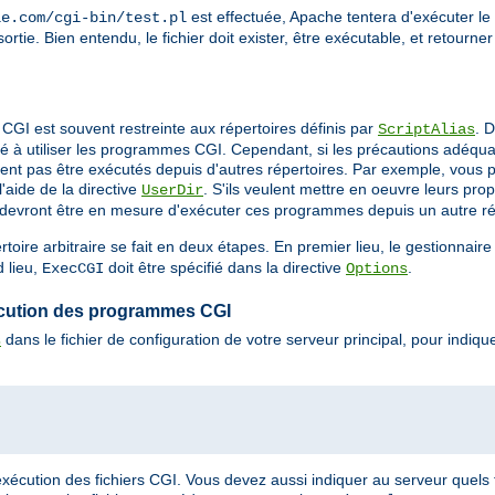
est effectuée, Apache tentera d'exécuter le 
le.com/cgi-bin/test.pl
ortie. Bien entendu, le fichier doit exister, être exécutable, et retourne
CGI est souvent restreinte aux répertoires définis par
. 
ScriptAlias
é à utiliser les programmes CGI. Cependant, si les précautions adéquat
nt pas être exécutés depuis d'autres répertoires. Par exemple, vous po
'aide de la directive
. S'ils veulent mettre en oeuvre leurs p
UserDir
ls devront être en mesure d'exécuter ces programmes depuis un autre ré
ire arbitraire se fait en deux étapes. En premier lieu, le gestionnair
 lieu,
doit être spécifié dans la directive
.
ExecCGI
Options
exécution des programmes CGI
dans le fichier de configuration de votre serveur principal, pour indi
s
'exécution des fichiers CGI. Vous devez aussi indiquer au serveur quels f