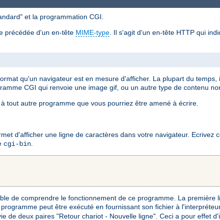
standard" et la programmation CGI.
re précédée d'un en-tête
MIME-type
. Il s'agit d'un en-tête HTTP qui in
 format qu'un navigateur est en mesure d'afficher. La plupart du temps,
gramme CGI qui renvoie une image gif, ou un autre type de contenu n
à tout autre programme que vous pourriez être amené à écrire.
 d'afficher une ligne de caractères dans votre navigateur. Ecrivez ce 
re
.
cgi-bin
pable de comprendre le fonctionnement de ce programme. La première l
 programme peut être exécuté en fournissant son fichier à l'interpréteu
ie de deux paires "Retour chariot - Nouvelle ligne". Ceci a pour effet d'