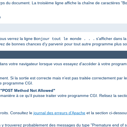
ps du document. La troisième ligne affiche la chaîne de caractères "Bonj
e
us verrez la ligne
s'afficher dans la
Bonjour tout le monde . . .
avez de bonnes chances d'y parvenir pour tout autre programme plus so
 dans votre navigateur lorsque vous essayez d'accéder à votre progra
ent. Si la sortie est correcte mais n'est pas traitée correctement par l
re programme CGI.
 "POST Method Not Allowed"
manière à ce qu'il puisse traiter votre programme CGI. Relisez la secti
oits. Consultez le
journal des erreurs d'Apache
et la section ci-dessou
s y trouverez probablement des messages du type "Premature end of s