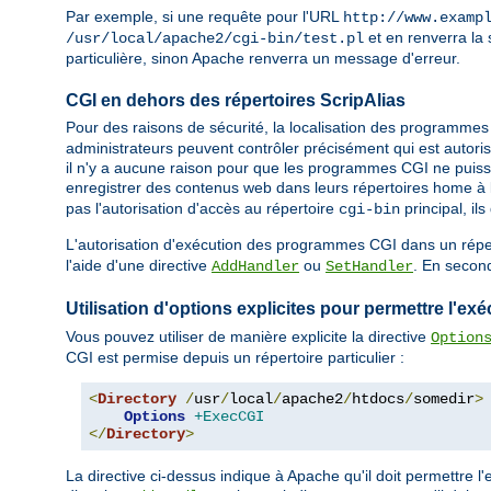
Par exemple, si une requête pour l'URL
http://www.examp
et en renverra la s
/usr/local/apache2/cgi-bin/test.pl
particulière, sinon Apache renverra un message d'erreur.
CGI en dehors des répertoires ScripAlias
Pour des raisons de sécurité, la localisation des programmes 
administrateurs peuvent contrôler précisément qui est autoris
il n'y a aucune raison pour que les programmes CGI ne puisse
enregistrer des contenus web dans leurs répertoires home à l
pas l'autorisation d'accès au répertoire
principal, i
cgi-bin
L'autorisation d'exécution des programmes CGI dans un réperto
l'aide d'une directive
ou
. En second
AddHandler
SetHandler
Utilisation d'options explicites pour permettre l'
Vous pouvez utiliser de manière explicite la directive
Option
CGI est permise depuis un répertoire particulier :
<
Directory
/
usr
/
local
/
apache2
/
htdocs
/
somedir
>
Options
+ExecCGI
</
Directory
>
La directive ci-dessus indique à Apache qu'il doit permettre l