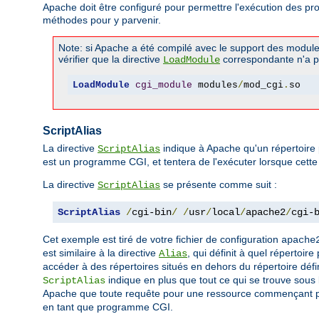
Apache doit être configuré pour permettre l'exécution des p
méthodes pour y parvenir.
Note: si Apache a été compilé avec le support des modul
vérifier que la directive
correspondante n'a 
LoadModule
LoadModule
cgi_module
 modules
/
mod_cgi
.
so
ScriptAlias
La directive
indique à Apache qu'un répertoire 
ScriptAlias
est un programme CGI, et tentera de l'exécuter lorsque cette r
La directive
se présente comme suit :
ScriptAlias
ScriptAlias
/
cgi-bin
/
/
usr
/
local
/
apache2
/
cgi-
Cet exemple est tiré de votre fichier de configuration
apache
est similaire à la directive
, qui définit à quel répertoir
Alias
accéder à des répertoires situés en dehors du répertoire défin
indique en plus que tout ce qui se trouve sous
ScriptAlias
Apache que toute requête pour une ressource commençant 
en tant que programme CGI.