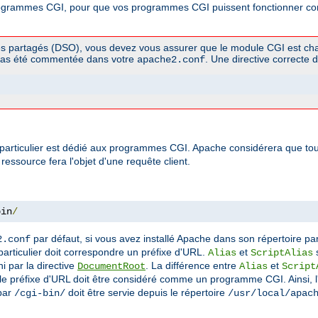
rogrammes CGI, pour que vos programmes CGI puissent fonctionner corr
es partagés (DSO), vous devez vous assurer que le module CGI est cha
pas été commentée dans votre
. Une directive correcte d
apache2.conf
particulier est dédié aux programmes CGI. Apache considérera que tout 
essource fera l'objet d'une requête client.
bin
/
par défaut, si vous avez installé Apache dans son répertoire par
2.conf
e particulier doit correspondre un préfixe d'URL.
et
s
Alias
ScriptAlias
i par la directive
. La différence entre
et
DocumentRoot
Alias
Script
 le préfixe d'URL doit être considéré comme un programme CGI. Ainsi, 
par
doit être servie depuis le répertoire
/cgi-bin/
/usr/local/apac