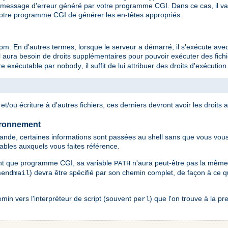
message d'erreur généré par votre programme CGI. Dans ce cas, il va v
otre programme CGI de générer les en-têtes appropriés.
 En d'autres termes, lorsque le serveur a démarré, il s'exécute avec l
 aura besoin de droits supplémentaires pour pouvoir exécuter des fichie
être exécutable par
, il suffit de lui attribuer des droits d'exécuti
nobody
t/ou écriture à d'autres fichiers, ces derniers devront avoir les droits 
ironnement
de, certaines informations sont passées au shell sans que vous vous 
tables auxquels vous faites référence.
nt que programme CGI, sa variable
n'aura peut-être pas la même
PATH
) devra être spécifié par son chemin complet, de façon à ce qu
sendmail
in vers l'interpréteur de script (souvent
) que l'on trouve à la p
perl