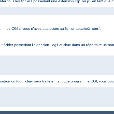
raiter tous les fichiers possédant une extension
ou
en tant que 
cgi
pl
mmes CGI si vous n'avez pas accès au fichier
.
apache2.conf
t fichier possédant l'extension
et situé dans un répertoire utilisat
.cgi
lisateur où tout fichier sera traité en tant que programme CGI, vous pouve