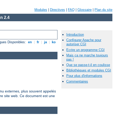
Modules
|
Directives
|
FAQ
|
Glossaire
|
Plan du site
n 2.4
Introduction
Configurer Apache pour
gues Disponibles:
en
|
fr
|
ja
|
ko
autoriser CGI
Ecrire un programme CGI
Mais ça ne marche toujours
pas !
Que se passe-t-il en coulisse
Bibliothèques et modules CGI
Pour plus d'informations
Commentaires
nu externes, plus souvent appelés
tre site web. Ce document est une