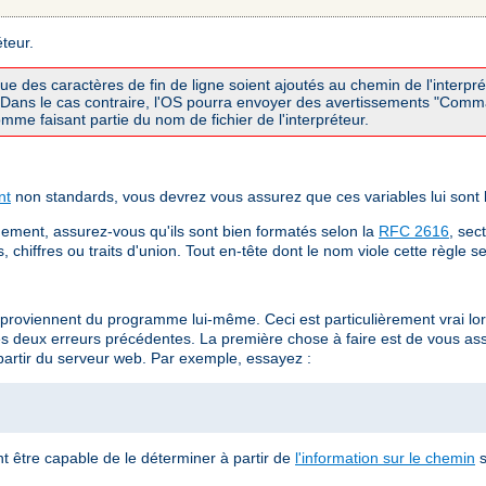
éteur.
que des caractères de fin de ligne soient ajoutés au chemin de l'interp
I. Dans le cas contraire, l'OS pourra envoyer des avertissements "Com
me faisant partie du nom de fichier de l'interpréteur.
nt
non standards, vous devrez vous assurez que ces variables lui sont
ement, assurez-vous qu'ils sont bien formatés selon la
RFC 2616
, sec
chiffres ou traits d'union. Tout en-tête dont le nom viole cette règle s
 proviennent du programme lui-même. Ceci est particulièrement vrai 
es deux erreurs précédentes. La première chose à faire est de vous a
partir du serveur web. Par exemple, essayez :
nt être capable de le déterminer à partir de
l'information sur le chemin
s