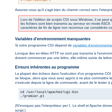
#!/usr/bin/perl
Assurez-vous qu'il s'agit bien du chemin correct vers l'interpr
Lors de l'édition de scripts CGI sous Windows, il se peut 
les fichiers sont bien transmis au serveur en mode ASCI
caractères de fin de ligne non reconnus car considérés com
Variables d'environnement manquantes
Si votre programme CGI dépend de
variables d'environneme
Lorsque des en-têtes HTTP ne sont pas transmis à l'environn
doivent commencer par une lettre, elle-même suivie de lettres, 
Erreurs inhérentes au programme
La plupart des échecs dans l'exécution d'un programme CGI
se bloque, alors que vous avez appris à ne plus commettre l
s'exécute depuis la ligne de commande, avant de le tester à 
cd /usr/local/apache2/cgi-bin
./premier.pl
(N'invoquez pas l'interpréteur
. Le shell et Apache doive
perl
script.)