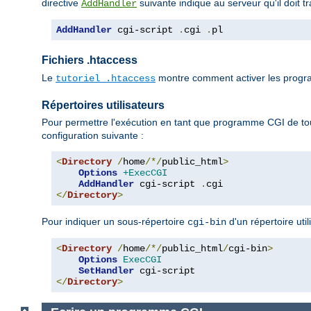
directive
suivante indique au serveur qu'il doit t
AddHandler
AddHandler
 cgi-script 
.
cgi 
.
pl
Fichiers .htaccess
Le
montre comment activer les progra
tutoriel .htaccess
Répertoires utilisateurs
Pour permettre l'exécution en tant que programme CGI de tou
configuration suivante :
<
Directory
/
home
/*/
public_html
>
Options
+ExecCGI
AddHandler
 cgi-script 
.
</
Directory
>
Pour indiquer un sous-répertoire
d'un répertoire uti
cgi-bin
<
Directory
/
home
/*/
public_html
/
cgi-bin
>
Options
ExecCGI
SetHandler
</
Directory
>