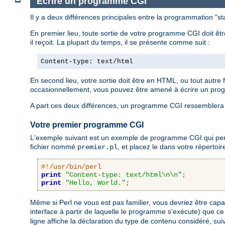
Ecrire un programme CGI
Il y a deux différences principales entre la programmation "
En premier lieu, toute sortie de votre programme CGI doit êt
il reçoit. La plupart du temps, il se présente comme suit :
Content-type: text/html
En second lieu, votre sortie doit être en HTML, ou tout autre
occasionnellement, vous pouvez être amené à écrire un pro
A part ces deux différences, un programme CGI ressemblera 
Votre premier programme CGI
L'exemple suivant est un exemple de programme CGI qui permet
fichier nommé
, et placez le dans votre répertoi
premier.pl
#!/usr/bin/perl
print
"Content-type: text/html\n\n"
;
print
"Hello, World."
;
Même si Perl ne vous est pas familier, vous devriez être ca
interface à partir de laquelle le programme s'exécute) que ce
ligne affiche la déclaration du type de contenu considéré, suiv