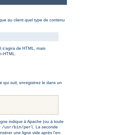
dique au client quel type de contenu
 il s'agira de HTML, mais
on-HTML.
qui suit, enregistrez le dans un
igne indique à Apache (ou à toute
r
. La seconde
/usr/bin/perl
insérer une ligne vide après l'en-