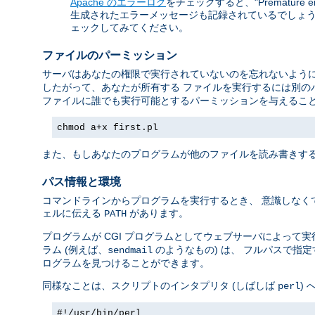
Apache のエラーログ
をチェックすると、"Premature 
生成されたエラーメッセージも記録されているでしょう。
ェックしてみてください。
ファイルのパーミッション
サーバはあなたの権限で実行されていないのを忘れないように
したがって、あなたが所有する ファイルを実行するには別の
ファイルに誰でも実行可能とするパーミッションを与えること
chmod a+x first.pl
また、もしあなたのプログラムが他のファイルを読み書きする
パス情報と環境
コマンドラインからプログラムを実行するとき、 意識しなく
ェルに伝える
があります。
PATH
プログラムが CGI プログラムとしてウェブサーバによって
ラム (例えば、
のようなもの) は、 フルパスで指
sendmail
ログラムを見つけることができます。
同様なことは、スクリプトのインタプリタ (しばしば
)
perl
#!/usr/bin/perl