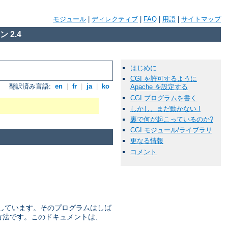
モジュール
|
ディレクティブ
|
FAQ
|
用語
|
サイトマップ
 2.4
はじめに
CGI を許可するように
翻訳済み言語:
en
|
fr
|
ja
|
ko
Apache を設定する
CGI プログラムを書く
しかし、まだ動かない !
裏で何が起こっているのか?
CGI モジュール/ライブラリ
更なる情報
コメント
を 定義しています。そのプログラムはしば
な方法です。このドキュメントは、