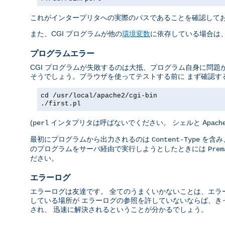
これがインタープリタへの実際のパスであることを確認して
また、CGI プログラムが他の
環境変数
に依存している場合は、
プログラムエラー
CGI プログラムが失敗するのは大抵、プログラム自身に問題
そうでしょう。ブラウザを使ってテストする前に まず確認す
cd /usr/local/apache2/cgi-bin
./first.pl
(
インタプリタは呼ばないでください。 シェルと Apac
perl
最初にプログラムから出力されるのは
を含み、
Content-Type
のプログラムをサーバ経由で実行しようとしたときには
Prem
ださい。
エラーログ
エラーログは友達です。 全てのうまくいかないことは、エラ
している場所が エラーログの参照を許していないならば、き
され、 迅速に解決されるということが分かるでしょう。