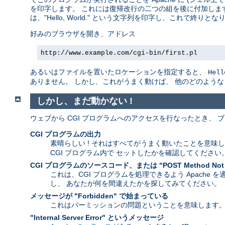
を印字します。 これには復帰改行の二つの組を後に付加します
は、"Hello, World." という文字列を印字し、これで終りとな
好みのブラウザを開き、アドレス
http://www.example.com/cgi-bin/first.pl
あるいはファイルを置いたロケーションを指定すると、
Hell
ありません。 しかし、これがうまく動けば、 他のどのよう
しかし、まだ動かない !
ウェブから CGI プログラムへのアクセスを行なったとき、
CGI プログラムの出力
素晴らしい ! それはすべてがうまく動いたことを意味
CGI プログラム内で セットしたかを確認してください
CGI プログラムのソースコード、または "POST Method Not
これは、CGI プログラムを処理できるよう Apache
し、 あなたが何を間違えたかを探してみてください。
メッセージが "Forbidden" で始まっている
これはパーミッションの問題ということを意味します
"Internal Server Error" というメッセージ