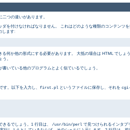
主に二つの違いがあります。
ッダを付けなければなりません。 これはどのような種類のコンテンツを
力します:
る何か他の形式にする必要があります。 大抵の場合は HTML でしょうが
ょう。
たが書いている他のプログラムとよく似ているでしょう。
例です。以下を入力し、
というファイルに保存し、それを
first.pl
cgi
はできるでしょう。1 行目は、
で見つけられるインタプ
/usr/bin/perl
実行しようとしているならば、そのシェルに ) 示します。2 行目は、前述したと