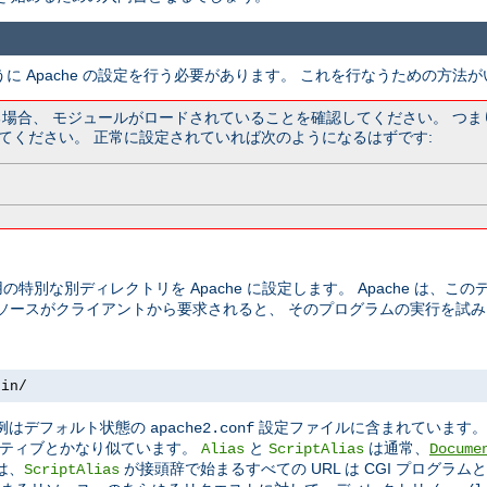
うに Apache の設定を行う必要があります。 これを行なうための方法
ている場合、 モジュールがロードされていることを確認してください。 つ
てください。 正常に設定されていれば次のようになるはずです:
の特別な別ディレクトリを Apache に設定します。 Apache は、
リソースがクライアントから要求されると、 そのプログラムの実行を試
bin/
この例はデフォルト状態の
設定ファイルに含まれています
apache2.conf
ティブとかなり似ています。
と
は通常、
Alias
ScriptAlias
Docume
は、
が接頭辞で始まるすべての URL は CGI プログラ
ScriptAlias