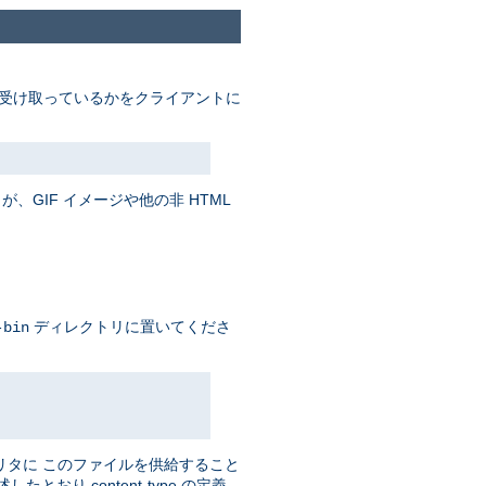
受け取っているかをクライアントに
、GIF イメージや他の非 HTML
ディレクトリに置いてくださ
-bin
リタに このファイルを供給すること
おり content-type の定義