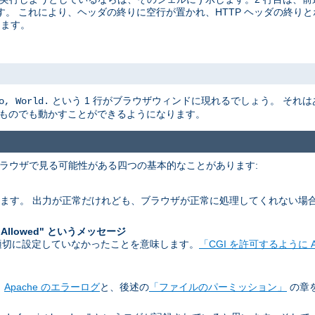
。 これにより、ヘッダの終りに空行が置かれ、HTTP ヘッダの終りと
ります。
という 1 行がブラウザウィンドに現れるでしょう。 それ
o, World.
なものでも動かすことができるようになります。
 ブラウザで見る可能性がある四つの基本的なことがあります:
します。 出力が正常だけれども、ブラウザが正常に処理してくれない場
。
 Allowed" というメッセージ
 を適切に設定していなかったことを意味します。
「CGI を許可するように A
。
Apache のエラーログ
と、後述の
「ファイルのパーミッション」
の章