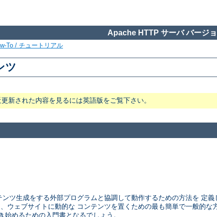
Apache HTTP サーバ バージョン
ow-To / チュートリアル
テンツ
近更新された内容を見るには英語版をご覧下さい。
ウェブサーバが コンテンツ生成をする外部プログラムと協調して動作するための方法
CGI は、ウェブサイトに動的な コンテンツを置くための最も簡単で一般的
ラムを書き始めるための入門書となるでしょう。