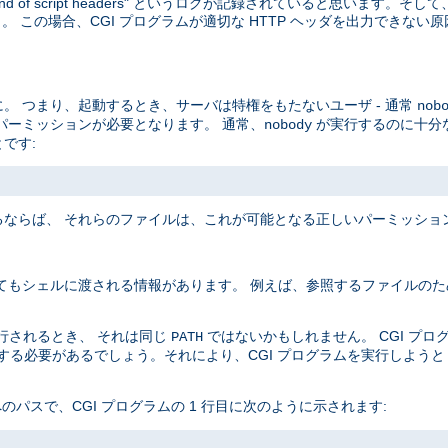
end of script headers" というログが記録されていると思います。
 この場合、CGI プログラムが適切な HTTP ヘッダを出力できない
。 つまり、起動するとき、サーバは特権をもたないユーザ - 通常
nob
パーミッションが必要となります。 通常、
が実行するのに十分
nobody
です:
ならば、 それらのファイルは、これが可能となる正しいパーミッショ
てもシェルに渡される情報があります。 例えば、参照するファイルのた
実行されるとき、 それは同じ
ではないかもしれません。 CGI プ
PATH
定する必要があるでしょう。それにより、CGI プログラムを実行しよう
 へのパスで、CGI プログラムの 1 行目に次のように示されます: