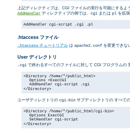
上記ディレクティブは、CGI ファイルの実行を可能にするよう 
ディレクティブの例では、
または
を拡張
AddHandler
cgi
pl
AddHandler cgi-script .cgi .pl
.htaccess ファイル
チュートリアル
は
を変更できない
.htaccess
apache2.conf
User ディレクトリ
で終わるすべてのファイルに対して CGI プログラムの
.cgi
<Directory /home/*/public_html>
Options +ExecCGI
AddHandler cgi-script .cgi
</Directory>
ユーザディレクトリの
サブディレクトリの すべての
cgi-bin
<Directory /home/*/public_html/cgi-bin>
Options ExecCGI
SetHandler cgi-script
</Directory>