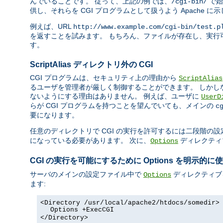
んでいることです。 従って、上記の例では、
で始
/cgi-bin/
供し、それらを CGI プログラムとして扱うよう Apache に
例えば、URL
http://www.example.com/cgi-bin/test.p
を返すことを試みます。 もちろん、ファイルが存在し、実行可
す。
ScriptAlias ディレクトリ外の CGI
CGI プログラムは、セキュリティ上の理由から
ScriptAlias
るユーザを管理者が厳しく制御することができます。 しかし
ないようにする理由はありません。 例えば、ユーザに
UserD
らが CGI プログラムを持つことを望んでいても、メインの
c
要になります。
任意のディレクトリで CGI の実行を許可するには二段階の設
になっている必要があります。 次に、
ディレクティ
Options
CGI の実行を可能にするために Options を明示的に
サーバのメインの設定ファイル中で
ディレクティブ
Options
ます:
<Directory /usr/local/apache2/htdocs/somedir>
Options +ExecCGI
</Directory>