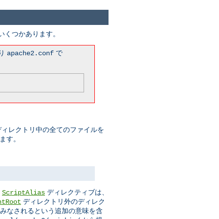
がいくつかあります。
まり
で
apache2.conf
このディレクトリ中の全てのファイルを
みます。
。
ディレクティブは、
ScriptAlias
ディレクトリ外のディレク
ntRoot
ムとみなされるという追加の意味を含