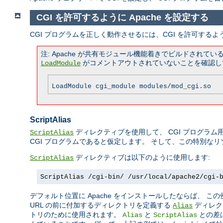
CGI を許可するように Apache を設定する
CGI プログラムを正しく動作させるには、CGI を許可するよ
注: Apache が共有モジュール機能着きでビルドされ
がコメントアウトされていないことを確認し
LoadModule
LoadModule cgi_module modules/mod_cgi.so
ScriptAlias
ディレクティブを使用して、 CGI プログラム用
ScriptAlias
CGI プログラムであると仮定します。 そして、この特別な
ディレクティブは以下のように使用します:
ScriptAlias
ScriptAlias /cgi-bin/ /usr/local/apache2/cgi-
デフォルト位置に Apache をインストールしたならば、 
URL の前に付加するディレクトリを定義する
ディレク
Alias
トリのために使用されます。
と
との差
Alias
ScriptAlias