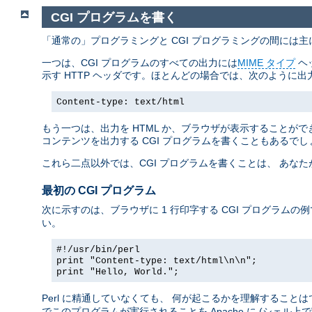
CGI プログラムを書く
「通常の」プログラミングと CGI プログラミングの間には
一つは、CGI プログラムのすべての出力には
MIME タイプ
ヘ
示す HTTP ヘッダです。ほとんどの場合では、次のように出
Content-type: text/html
もう一つは、出力を HTML か、ブラウザが表示することができ
コンテンツを出力する CGI プログラムを書くこともあるでし
これら二点以外では、CGI プログラムを書くことは、 あな
最初の CGI プログラム
次に示すのは、ブラウザに 1 行印字する CGI プログラムの
い。
#!/usr/bin/perl
print "Content-type: text/html\n\n";
print "Hello, World.";
Perl に精通していなくても、 何が起こるかを理解すること
でこのプログラムが実行されることを Apache に (シェル上で