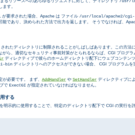
まるリソースへのあらゆるリクエストに対して、ディレクトリ
/usr/l
示します。
が要求された場合、Apache は ファイル
l
/usr/local/apache2/cgi-
能であり、決められた方法で出力を返します。 そうでなければ、Apac
されたディレクトリに制限されることがしばしばあります。この方法によ
ながら、適切なセキュリティ事前対策がとられるならば、CGI プログ
ディレクティブで彼らのホームディレクトリ配下にウェブコンテンツ
ir
ディレクトリへのアクセスができない場合、 CGI プログラム
gi-bin
定が必要です。 まず、
や
ディレクティブに
AddHandler
SetHandler
ブで
が指定されていなければなりません。
ExecCGI
使用する
を明示的に使用することで、特定のディレクトリ配下で CGI の実行を