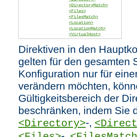
<DirectoryMatch>
<Files>
<FilesMatch>
<Location>
<LocationMatch>
<VirtualHost>
Direktiven in den Hauptko
gelten für den gesamten 
Konfiguration nur für eine
verändern möchten, könn
Gültigkeitsbereich der Dir
beschränken, indem Sie d
-,
<Directory>
<Direc
-,
<Files>
<FilesMatc