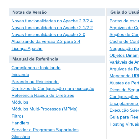
Notas da Versão
Guia do Usuá
Novas funcionalidades no Apache 2.3/2.4
Portas de escu
Novas funcionalidades no Apache 2.1/2.2
Arquivos de C
Novas funcionalidades no Apache 2.0
Seções de Con
Atualizando da versão 2.2 para 2.4
Cachê de Con
Licença Apache
Negociação de
Objetos Dinâm
Manual de Referência
Variáveis de A
Compilando e Instalando
Arquivos de Re
Iniciando
Mapeando URLs
Parando ou Reiniciando
Ajustes de Pe
Diretrizes de Configuração para execução
Dicas de Segu
Referência Rápida de Diretrizes
Configurações 
Módulos
Encriptamento
Módulos Multi-Processos (MPMs)
Execução Suex
Filtros
Guia para Ree
Handlers
Hosting Virtuai
Servidor e Programas Suportados
Glossário